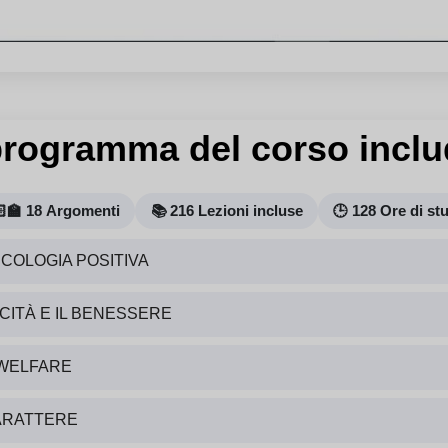
 programma del corso inclu
‍🏫 18 Argomenti
📚 216 Lezioni incluse
🕒 128 Ore di st
COLOGIA POSITIVA
ITÀ E IL BENESSERE
-WELFARE
CARATTERE