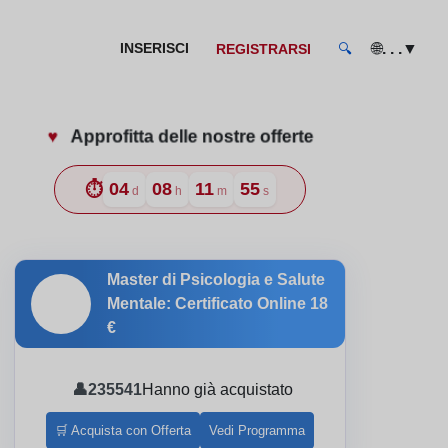
🌐
▼
INSERISCI
. . .
REGISTRARSI
🔍
♥️
Approfitta delle nostre offerte
⏱️
04
08
11
54
d
h
m
s
Master di Psicologia e Salute
🎓
Mentale: Certificato Online
18
€
👤
235541
Hanno già acquistato
🛒 Acquista con Offerta
Vedi Programma