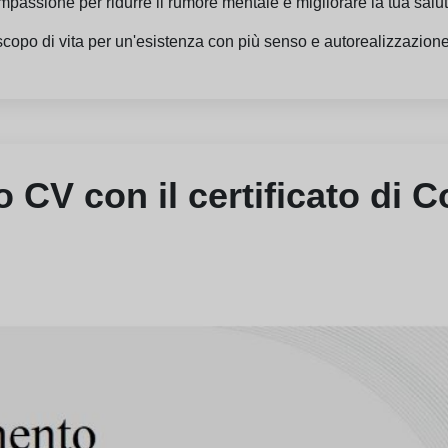
passione per ridurre il rumore mentale e migliorare la tua salu
o scopo di vita per un'esistenza con più senso e autorealizzazione
uo CV con il certificato di 