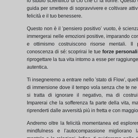
lo studio scientifico di ciò che ci fa fiorire. Questo
guida per smettere di sopravvivere e coltivare atti
felicità e il tuo benessere.
Questo non è il 'pensiero positivo' vuoto, è scienza
immergerai nelle emozioni positive, imparando co
e ottimismo costruiscono risorse mentali. Il 
conoscenza di sé: scoprirai le tue
forze personali
riprogettare la tua vita intorno a esse per raggiunge
autentica.
Ti insegneremo a entrare nello 'stato di Flow', que
di immersione dove il tempo vola senza che te ne
si tratta di ignorare il negativo, ma di costrui
Imparerai che la sofferenza fa parte della vita, 
riprenderti dalle avversità più in fretta e con maggio
Andremo oltre la felicità momentanea ed esplor
mindfulness e l'autocompassione migliorano l