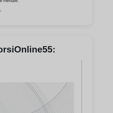
te mentale.
.
CorsiOnline55: