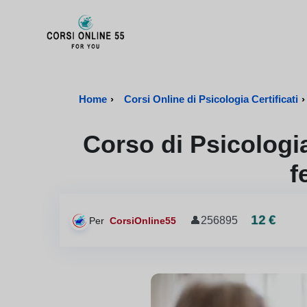
CorsiOnline55 - Pagina di inizio
Home
›
Corsi Online di Psicologia Certificati
›
Corso di Psicologia
f
12 €
👤
256895
Per
CorsiOnline55