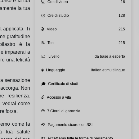
 corso è la tua
💻
Ore di video
16
vamente la tua
🕒
Ore di studio
128
 applicata. Ti
🎬
Video
215
me gratitudine
📝
Test
215
pilastro è la
e imparerai a
📈
Livello
da base a esperto
re una felicità
🌐
Linguaggio
Italien et multilingue
lla sensazione
🎓
Certificato di studi
 accorga. Non
re resilienza.
🔓
Accesso a vita
ma vedrai come
re forza.
🏵️
7 Giorni di garanzia
eremo come la
💳
Pagamento sicuro con SSL
a tua salute
💵
Accettiamo tutte le forme di pagamento