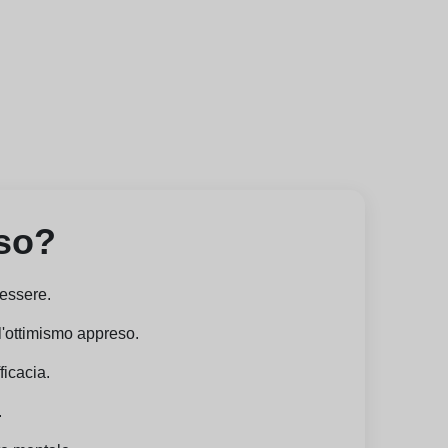
rso?
nessere.
 l'ottimismo appreso.
ficacia.
.