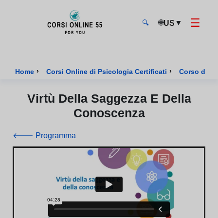
☰
🌐
▼
US
🔍
CorsiOnline55 - Pagina di inizio
›
›
Home
Corsi Online di Psicologia Certificati
Corso di Psi
Virtù Della Saggezza E Della
Conoscenza
🡐 Programma