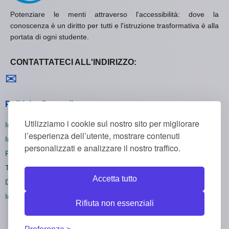
Potenziare le menti attraverso l'accessibilità: dove la
conoscenza è un diritto per tutti e l'istruzione trasformativa è alla
portata di ogni studente.
CONTATTATECI ALL'INDIRIZZO:
Contattaci
✉
Politiche Generali
Utilizziamo i cookie sul nostro sito per migliorare
Informativa sulla Privacy
l’esperienza dell’utente, mostrare contenuti
Informativa sui Cookie
personalizzati e analizzare il nostro traffico.
Politica di Rimborso
Termini e Condizioni
Accetta tutto
Disiscriversi
Impostazioni dei cookie
Rifiuta non essenziali