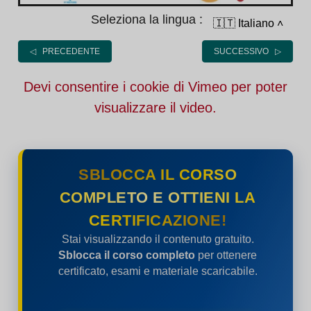
Seleziona la lingua :
🇮🇹 Italiano
˄
◁ PRECEDENTE
SUCCESSIVO ▷
Devi consentire i cookie di Vimeo per poter
visualizzare il video.
SBLOCCA IL CORSO
COMPLETO E OTTIENI LA
CERTIFICAZIONE!
Stai visualizzando il contenuto gratuito.
Sblocca il corso completo
per ottenere
certificato, esami e materiale scaricabile.