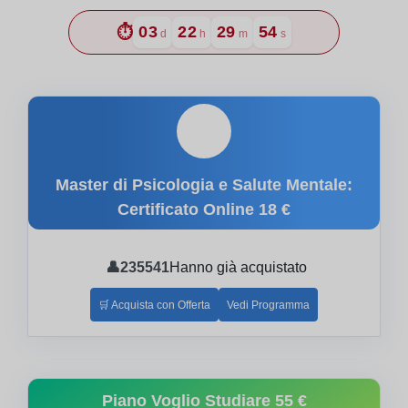
⏱️
03
22
29
53
d
h
m
s
🎓
Master di Psicologia e Salute Mentale:
Certificato Online
18 €
👤
235541
Hanno già acquistato
🛒 Acquista con Offerta
Vedi Programma
Piano Voglio Studiare
55 €