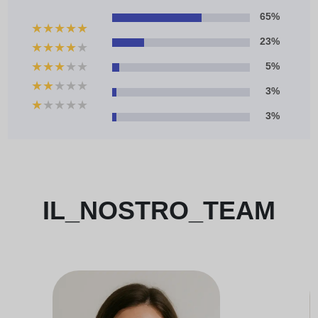
65%
★
★
★
★
★
23%
★
★
★
★
★
★
★
★
★
★
5%
★
★
★
★
★
3%
★
★
★
★
★
3%
IL_NOSTRO_TEAM