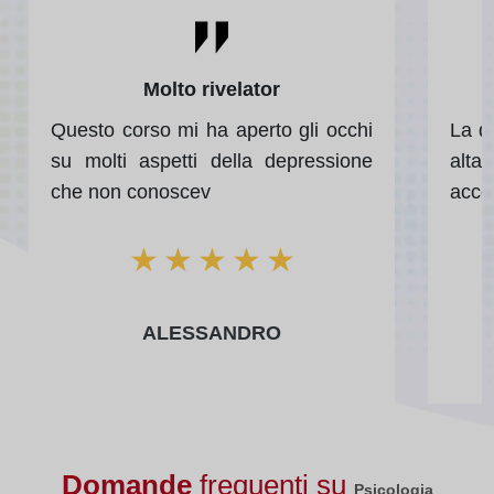
Molto rivelator
Questo corso mi ha aperto gli occhi
La qu
su molti aspetti della depressione
alta
che non conoscev
acces
★
★
★
★
★
ALESSANDRO
Domande
frequenti su
Psicologia