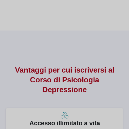
Docente presso il Dipartimento
Doce
di Nutrizione
d
Vantaggi per cui iscriversi al
Corso di
Psicologia
Depressione
Accesso illimitato a vita