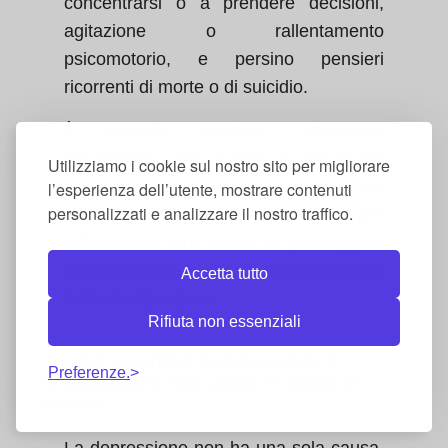
concentrarsi o a prendere decisioni,
agitazione o rallentamento
psicomotorio, e persino pensieri
ricorrenti di morte o di suicidio.
È cruciale prestare attenzione
all'intensità, alla durata e all'impatto
Utilizziamo i cookie sul nostro sito per migliorare
complessivo di questi sintomi sul
l’esperienza dell’utente, mostrare contenuti
personalizzati e analizzare il nostro traffico.
funzionamento quotidiano per
differenziare una tristezza passeggera
da un possibile episodio depressivo che
Accetta tutto
richiede attenzione.
Rifiuta non essenziali
Perché si verifica la depressione?
Preferenze.
Esplorando le sue cause e i fattori di
rischio