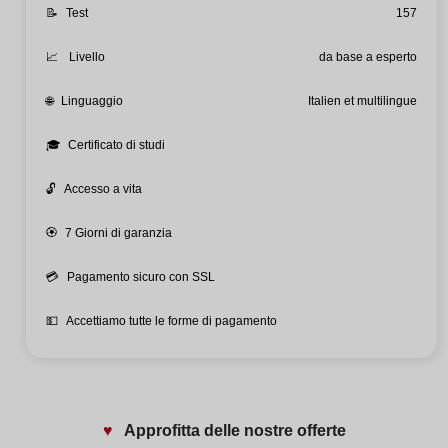
📝
Test
157
📈
Livello
da base a esperto
🌐
Linguaggio
Italien et multilingue
🎓
Certificato di studi
🔓
Accesso a vita
🏵️
7 Giorni di garanzia
💳
Pagamento sicuro con SSL
💵
Accettiamo tutte le forme di pagamento
♥️
Approfitta delle nostre offerte