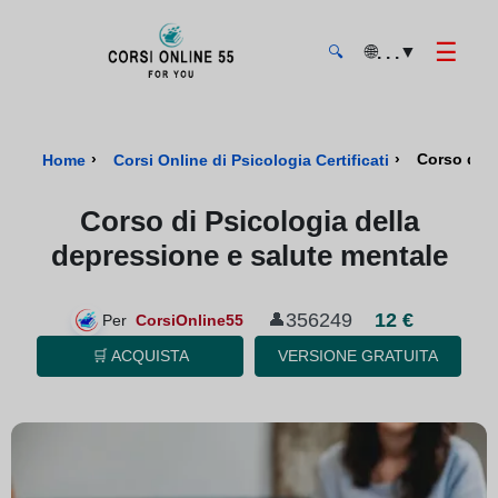
☰
🌐
▼
. . .
🔍
CorsiOnline55 - Pagina di inizio
›
›
Corso di P
Home
Corsi Online di Psicologia Certificati
Corso di Psicologia della
depressione e salute mentale
12 €
356249
👤
Per
CorsiOnline55
🛒 ACQUISTA
VERSIONE GRATUITA