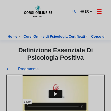
☰
🌐
▼
US
🔍
CorsiOnline55 - Pagina di inizio
›
›
Home
Corsi Online di Psicologia Certificati
Corso di Psi
Definizione Essenziale Di
Psicologia Positiva
🡐 Programma