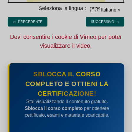
Seleziona la lingua :
🇮🇹 Italiano
˄
◁ PRECEDENTE
SUCCESSIVO ▷
Devi consentire i cookie di Vimeo per poter
visualizzare il video.
SBLOCCA IL CORSO
COMPLETO E OTTIENI LA
CERTIFICAZIONE!
Stai visualizzando il contenuto gratuito.
Sblocca il corso completo
per ottenere
certificato, esami e materiale scaricabile.