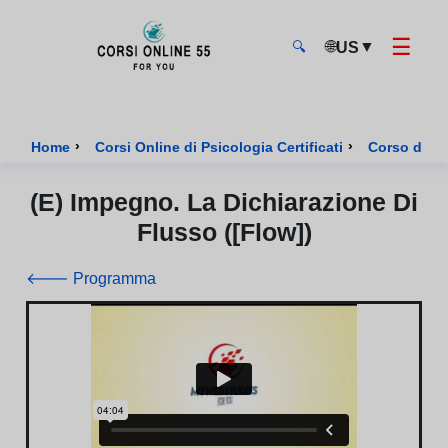
☰
🌐
▼
US
🔍
CorsiOnline55 - Pagina di inizio
›
›
Home
Corsi Online di Psicologia Certificati
Corso di Psi
(E) Impegno. La Dichiarazione Di
Flusso ([flow])
🡐 Programma