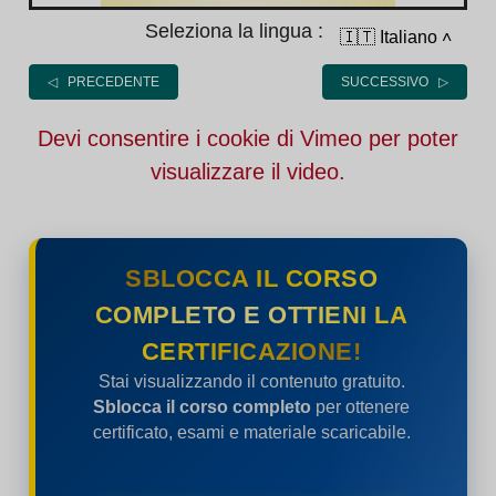
Seleziona la lingua :
🇮🇹 Italiano
˄
◁ PRECEDENTE
SUCCESSIVO ▷
Devi consentire i cookie di Vimeo per poter
visualizzare il video.
SBLOCCA IL CORSO
COMPLETO E OTTIENI LA
CERTIFICAZIONE!
Stai visualizzando il contenuto gratuito.
Sblocca il corso completo
per ottenere
certificato, esami e materiale scaricabile.