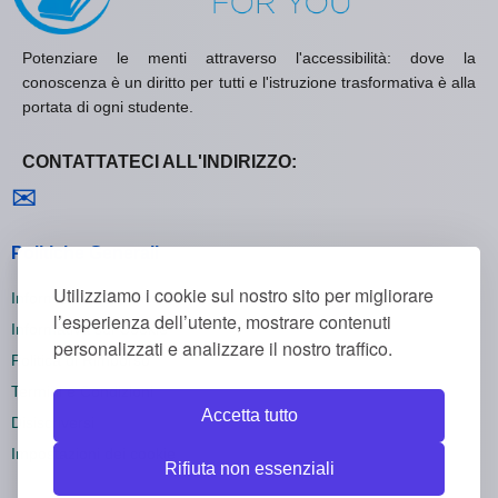
Potenziare le menti attraverso l'accessibilità: dove la
conoscenza è un diritto per tutti e l'istruzione trasformativa è alla
portata di ogni studente.
CONTATTATECI ALL'INDIRIZZO:
Contattaci
✉
Politiche Generali
Utilizziamo i cookie sul nostro sito per migliorare
Informativa sulla Privacy
l’esperienza dell’utente, mostrare contenuti
Informativa sui Cookie
personalizzati e analizzare il nostro traffico.
Politica di Rimborso
Termini e Condizioni
Accetta tutto
Disiscriversi
Impostazioni dei cookie
Rifiuta non essenziali