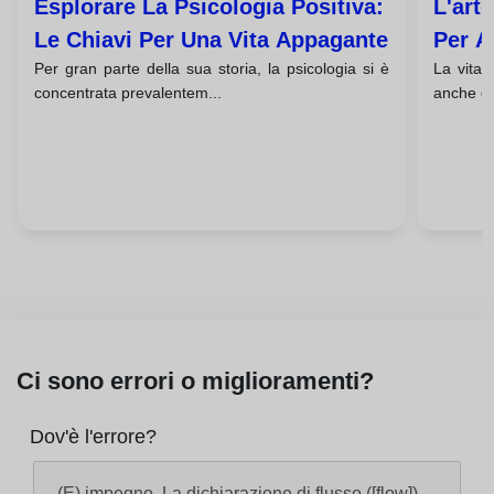
Esplorare La Psicologia Positiva:
L'arte
Le Chiavi Per Una Vita Appagante
Per A
Per gran parte della sua storia, la psicologia si è
La vita 
Prosp
concentrata prevalentem...
anche di
Ci sono errori o miglioramenti?
Dov'è l'errore?