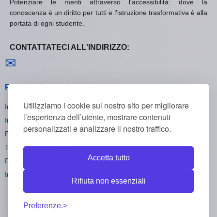
Potenziare le menti attraverso l'accessibilità: dove la
conoscenza è un diritto per tutti e l'istruzione trasformativa è alla
portata di ogni studente.
CONTATTATECI ALL'INDIRIZZO:
Contattaci
✉
Politiche Generali
Utilizziamo i cookie sul nostro sito per migliorare
Informativa sulla Privacy
l’esperienza dell’utente, mostrare contenuti
Informativa sui Cookie
personalizzati e analizzare il nostro traffico.
Politica di Rimborso
Termini e Condizioni
Accetta tutto
Disiscriversi
Impostazioni dei cookie
Rifiuta non essenziali
Preferenze.
Todos los derechos reservados CorsiOnline55 ©