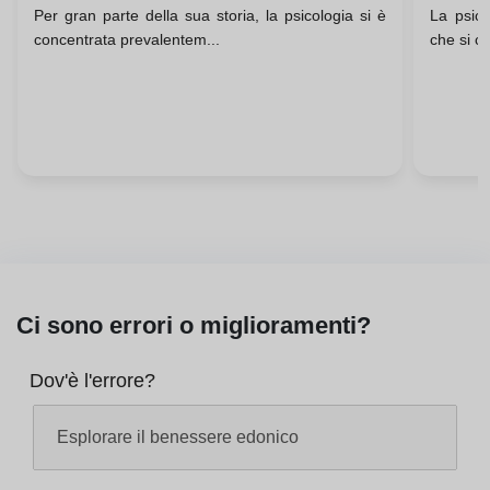
Per gran parte della sua storia, la psicologia si è
La psico
Benes
concentrata prevalentem...
che si co
Perso
Ci sono errori o miglioramenti?
Dov'è l'errore?