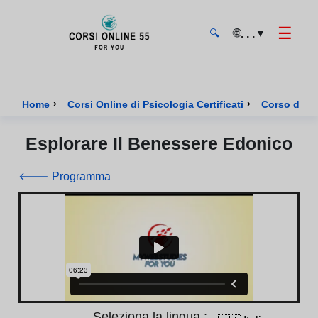
☰
🌐
▼
. . .
🔍
CorsiOnline55 - Pagina di inizio
›
›
Home
Corsi Online di Psicologia Certificati
Corso di Psi
Esplorare Il Benessere Edonico
🡐 Programma
Seleziona la lingua :