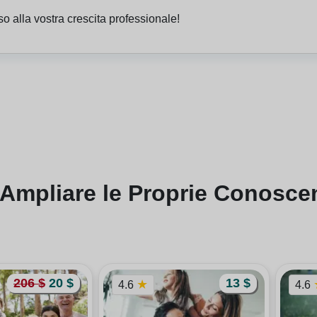
so alla vostra crescita professionale!
- Ampliare le Proprie Conosce
206 $
20 $
13 $
★
4.6
4.6