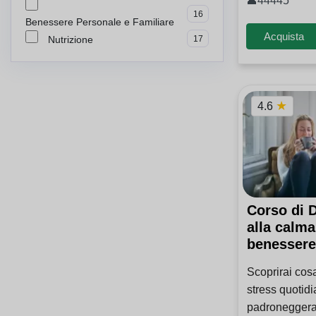
👤44445
16
Benessere Personale e Familiare
Acquista
Nutrizione
17
★
4.6
Corso di D
alla calma
benesser
Scoprirai cosa
stress quotid
padroneggera