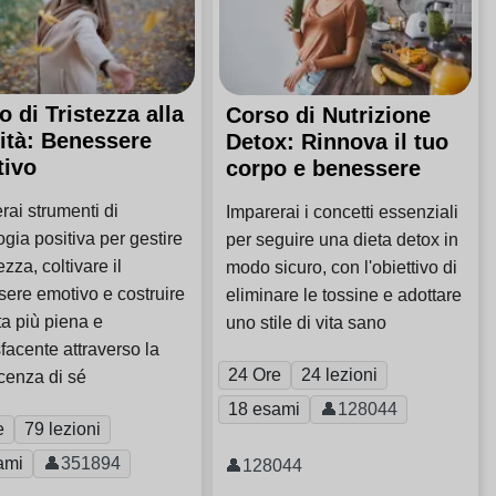
o di Tristezza alla
Corso di Nutrizione
cità: Benessere
Detox: Rinnova il tuo
ivo
corpo e benessere
rai strumenti di
Imparerai i concetti essenziali
ogia positiva per gestire
per seguire una dieta detox in
tezza, coltivare il
modo sicuro, con l'obiettivo di
ere emotivo e costruire
eliminare le tossine e adottare
ta più piena e
uno stile di vita sano
facente attraverso la
24 Ore
24 lezioni
cenza di sé
18 esami
👤128044
e
79 lezioni
ami
👤351894
👤128044