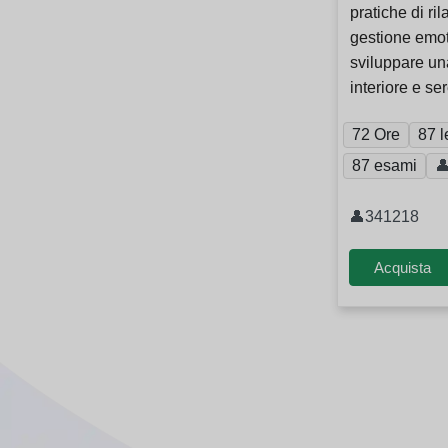
pratiche di r
gestione emot
sviluppare un
interiore e se
72 Ore
87 l
87 esami

👤341218
Acquista