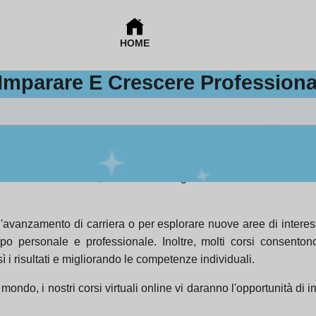
HOME
 Imparare E Crescere Profession
competenze e conoscenze in vari settori. Questi programmi di
iglioramento continuo. Partecipare a un
corso
permette non sol
ofessionale. Inoltre, la varietà di argomenti e formati assicu
vanzamento di carriera o per esplorare nuove aree di interesse
ppo personale e professionale. Inoltre, molti corsi consento
ì i risultati e migliorando le competenze individuali.
 mondo, i nostri corsi virtuali online vi daranno l'opportunità di