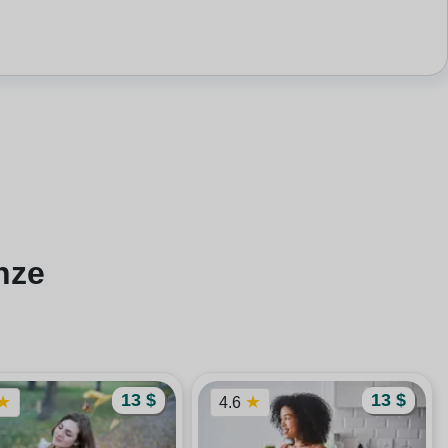
nze
13 $
13 $
★
★
4.6