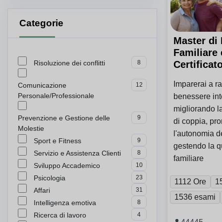
Categorie
Master di
Familiare
Risoluzione dei conflitti
8
Certificat
Imparerai a raf
Comunicazione
12
Personale/Professionale
benessere int
migliorando 
Prevenzione e Gestione delle
9
di coppia, p
Molestie
l'autonomia dei
Sport e Fitness
9
gestendo la qu
Servizio e Assistenza Clienti
8
familiare
Sviluppo Accademico
10
Psicologia
23
1112 Ore
1
Affari
31
1536 esami
Intelligenza emotiva
8
Ricerca di lavoro
4