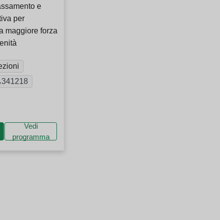
ilassamento e
iva per
a maggiore forza
renità
ezioni
341218
Vedi
programma