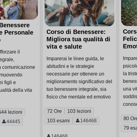
 Benessere
Cors
Corso di Benessere:
 e Personale
Feli
Migliora tua qualità di
o
Emot
vita e salute
forzare il
Impare
Imparerai le linee guida, le
egrale,
psicol
abitudini e le strategie
la comunicazione
la tris
necessarie per ottenere un
romuovendo
beness
miglioramento significativo del
 figli e
una vi
tuo benessere integrale, sia
alità della vita
soddis
fisico che mentale ed emotivo
conos
72 Ore
103 lezioni
544 lezioni
80 Or
103 esami
👤146468
👤44445
79 es
👤146468