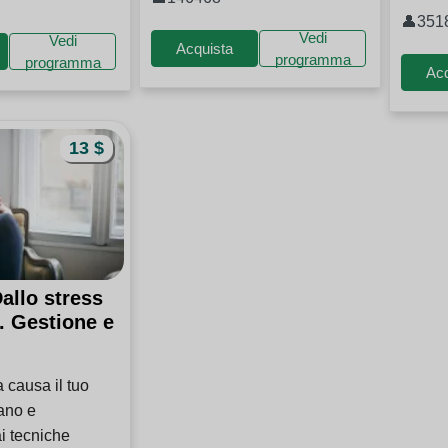
👤351
Vedi
Vedi
Acquista
programma
programma
Acq
13 $
allo stress
. Gestione e
e
 causa il tuo
iano e
i tecniche