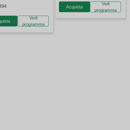
Vedi
894
Acquista
programma
Vedi
uista
programma