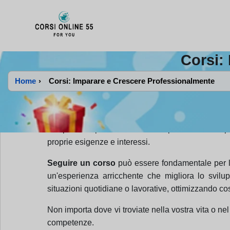
CorsiOnline55 - Pagina di inizio
Corsi:
Home
›
Corsi: Imparare e Crescere Professionalmente
Un
corso è un'opportunità
per acquisire nuove 
strutturati che facilitino l'apprendimento e il m
competenze pratiche essenziali per la crescita pr
proprie esigenze e interessi.
Seguire un corso
può essere fondamentale per l'a
un'esperienza arricchente che migliora lo svilu
situazioni quotidiane o lavorative, ottimizzando cos
Non importa dove vi troviate nella vostra vita o nel
competenze.