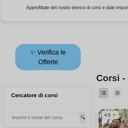
Approfittate del nostro elenco di corsi e date impul
✨
Verifica le
Offerte
Corsi 
⁝☰
🎛️
Cercatore di corsi
★
4.6
🔍