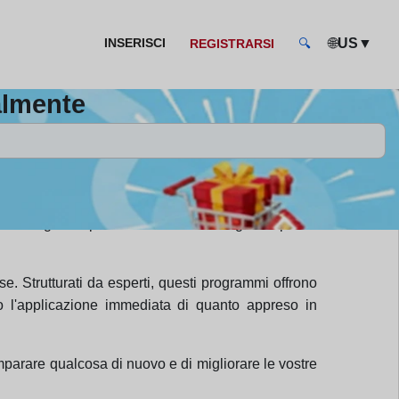
🌐
▼
INSERISCI
US
REGISTRARSI
🔍
almente
 formazione sono progettati per fornire contenuti
o di acquisire la teoria, ma anche di sviluppare
ra che ognuno possa trovare il corso giusto per le
. Strutturati da esperti, questi programmi offrono
no l'applicazione immediata di quanto appreso in
 imparare qualcosa di nuovo e di migliorare le vostre