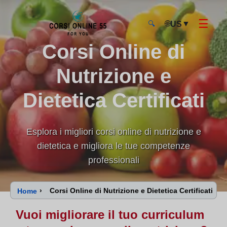
☰
🌐
▼
US
🔍
Corsi Online di
CorsiOnline55 - Pagina di inizio
Nutrizione e
Dietetica Certificati
Esplora i migliori corsi online di nutrizione e
dietetica e migliora le tue competenze
professionali
›
Corsi Online di Nutrizione e Dietetica Certificati
Home
Vuoi migliorare il tuo curriculum