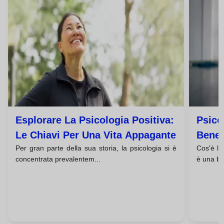
Esplorare La Psicologia Positiva:
Psico
Le Chiavi Per Una Vita Appagante
Benes
Per gran parte della sua storia, la psicologia si è
Cos'è la
Perso
concentrata prevalentem...
è una bra