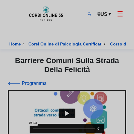
☰
🌐
▼
US
🔍
CorsiOnline55 - Pagina di inizio
›
›
Home
Corsi Online di Psicologia Certificati
Corso di Psi
Barriere Comuni Sulla Strada
Della Felicità
🡐 Programma