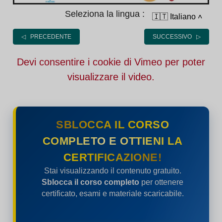
Seleziona la lingua :
🇮🇹 Italiano
˄
◁ PRECEDENTE
SUCCESSIVO ▷
Devi consentire i cookie di Vimeo per poter
visualizzare il video.
SBLOCCA IL CORSO
COMPLETO E OTTIENI LA
CERTIFICAZIONE!
Stai visualizzando il contenuto gratuito.
Sblocca il corso completo
per ottenere
certificato, esami e materiale scaricabile.