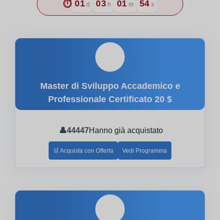
⏱️
01
03
01
53
d
h
m
s
🎓
Master di Sviluppo Accademico e
Professionale Certificato
20 $
👤
44447
Hanno già acquistato
🛒 Acquista con Offerta
Vedi Programma
🎓