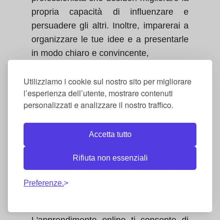
propria capacità di influenzare e
persuadere gli altri. Inoltre, imparerai a
organizzare le tue idee e a presentarle
in modo chiaro e convincente,
Utilizziamo i cookie sul nostro sito per migliorare
Quali sono i vantaggi di seguire un corso
l’esperienza dell’utente, mostrare contenuti
di oratoria online?
personalizzati e analizzare il nostro traffico.
Sviluppare le tue abilità nel parlare in
pubblico è del tutto possibile tramite
Accetta tutto
Internet. Attraverso l'analisi di video,
tecniche di discorso e esercitazioni
Rifiuta non essenziali
registrate, acquisirai fiducia ed
Preferenze.
eloquenza restando nella sicurezza del
tuo ambiente.