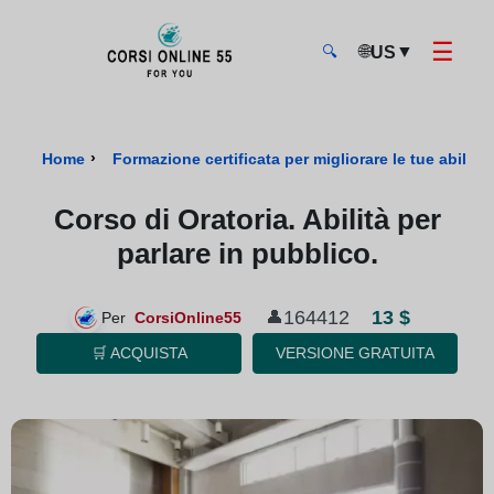
☰
🌐
▼
US
🔍
CorsiOnline55 - Pagina di inizio
›
Home
Formazione certificata per migliorare le tue abilità 
Corso di Oratoria. Abilità per
parlare in pubblico.
13 $
164412
👤
Per
CorsiOnline55
🛒 ACQUISTA
VERSIONE GRATUITA