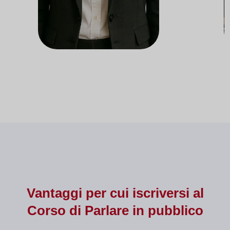
Docente presso il Dipartimento
Doce
di Nutrizione
d
Vantaggi per cui iscriversi al
Corso di
Parlare in pubblico