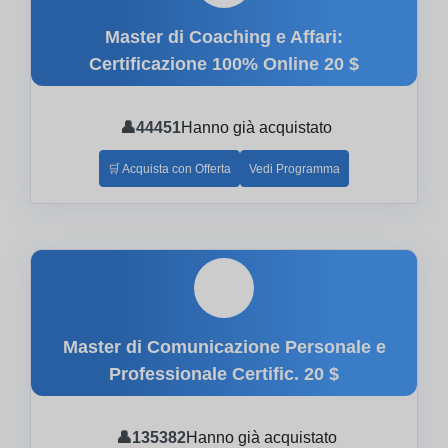
Master di Coaching e Affari:
Certificazione 100% Online
20 $
👤
44451
Hanno già acquistato
🛒 Acquista con Offerta
Vedi Programma
🎓
Master di Comunicazione Personale e
Professionale Certific.
20 $
👤
135382
Hanno già acquistato