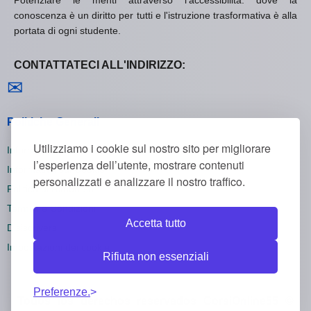
conoscenza è un diritto per tutti e l'istruzione trasformativa è alla
portata di ogni studente.
CONTATTATECI ALL'INDIRIZZO:
Contattaci
✉
Politiche Generali
Utilizziamo i cookie sul nostro sito per migliorare
Informativa sulla Privacy
l’esperienza dell’utente, mostrare contenuti
Informativa sui Cookie
personalizzati e analizzare il nostro traffico.
Politica di Rimborso
Termini e Condizioni
Accetta tutto
Disiscriversi
Impostazioni dei cookie
Rifiuta non essenziali
Preferenze.
Todos los derechos reservados CorsiOnline55 ©