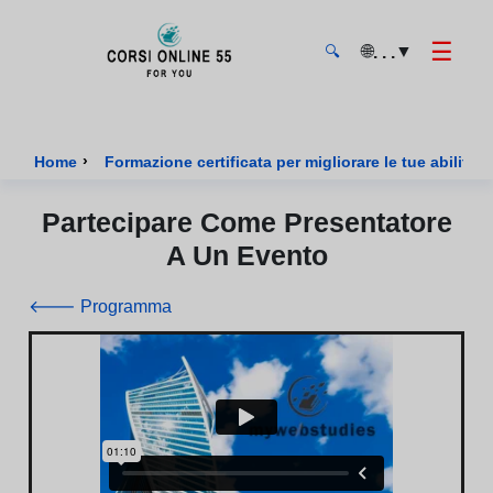
☰
🌐
▼
. . .
🔍
CorsiOnline55 - Pagina di inizio
›
Home
Formazione certificata per migliorare le tue abilità d
Partecipare Come Presentatore
A Un Evento
🡐 Programma