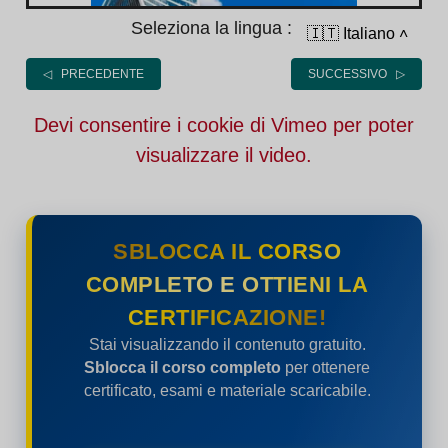
Seleziona la lingua :
🇮🇹 Italiano
˄
◁ PRECEDENTE
SUCCESSIVO ▷
Devi consentire i cookie di Vimeo per poter
visualizzare il video.
SBLOCCA IL CORSO
COMPLETO E OTTIENI LA
CERTIFICAZIONE!
Stai visualizzando il contenuto gratuito.
Sblocca il corso completo
per ottenere
certificato, esami e materiale scaricabile.