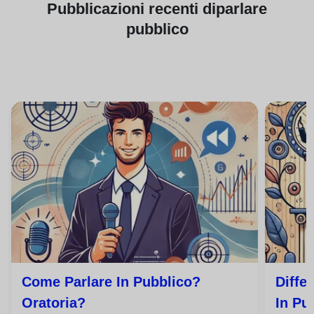
Pubblicazioni
recenti di
parlare
pubblico
Come Parlare In Pubblico?
Diffe
Oratoria?
In Pu