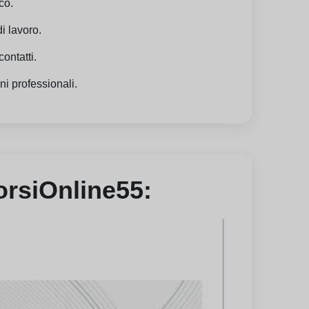
co.
i lavoro.
ontatti.
ni professionali.
CorsiOnline55: