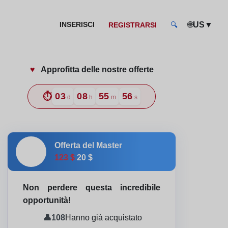
🌐
▼
INSERISCI
US
REGISTRARSI
🔍
♥️
Approfitta delle nostre offerte
e Professionale Certificato
⏱️
03
08
55
54
d
h
m
s
Offerta del Master
🎓
123 $
20 $
Non perdere questa incredibile
opportunità!
👤
108
Hanno già acquistato