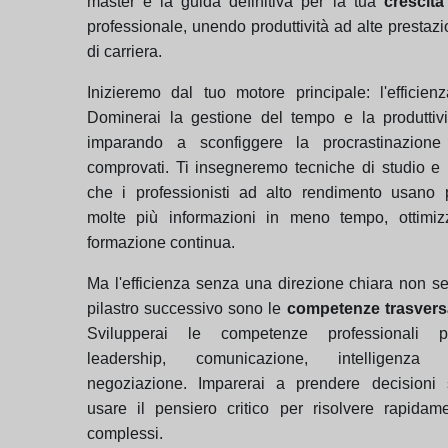
master è la guida definitiva per la tua
crescita
professionale, unendo produttività ad alte prestazi
di carriera.
Inizieremo dal tuo motore principale: l'efficien
Dominerai la gestione del tempo e la produttivi
imparando a sconfiggere la procrastinazione
comprovati. Ti insegneremo tecniche di studio e 
che i professionisti ad alto rendimento usano 
molte più informazioni in meno tempo, ottimi
formazione continua.
Ma l'efficienza senza una direzione chiara non ser
pilastro successivo sono le
competenze trasversa
Svilupperai le competenze professionali pi
leadership, comunicazione, intelligenz
negoziazione. Imparerai a prendere decisioni 
usare il pensiero critico per risolvere rapidam
complessi.