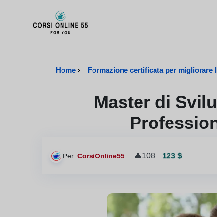
CorsiOnline55 - Pagina di inizio
Home
›
Formazione certificata per migliorare le
Master di Svi
Profession
123 $
👤
108
Per
CorsiOnline55