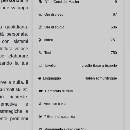
 personale
e
📚
N° di Corsi del Master
9
oni e sviluppo
💻
Ore di video
67
za quotidiana.
🕒
Ore di studio
536
tà personale,
🎬
Video
751
 con sistemi
lettura veloce
📝
Test
750
per elaborare
zzando la tua
📈
Livello
Livello Base a Esperto
🌐
Linguaggio
Italien et multilingue
ve a nulla. Il
li
'soft skills'.
🎓
Certificato di studi
ù richieste:
a emotiva e
🔓
Accesso a vita
strategiche e
🏵️
7 Giorni di garanzia
ente problemi
💳
Pagamento sicuro con SSL