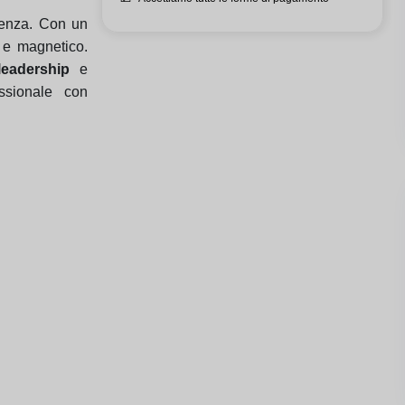
lenza. Con un
o e magnetico.
leadership
e
essionale con