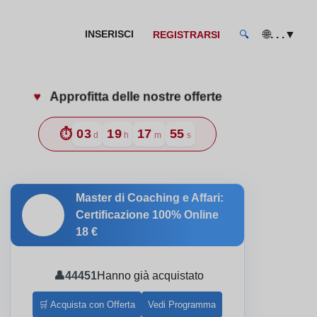
🌐
▼
INSERISCI
. . .
REGISTRARSI
🔍
♥️
Approfitta delle nostre offerte
iducia
⏱️
03
19
17
54
d
h
m
s
Master di Coaching e Affari:
🎓
Certificazione 100% Online
18 €
👤
44451
Hanno già acquistato
🛒 Acquista con Offerta
Vedi Programma