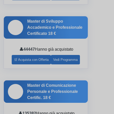
Master di Sviluppo
🎓
Accademico e Professionale
Certificato
18 €
👤
44447
Hanno già acquistato
🛒 Acquista con Offerta
Vedi Programma
Master di Comunicazione
🎓
Personale e Professionale
Certific.
18 €
👤
135382
Hanno già acquistato