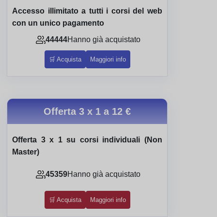
Accesso illimitato a tutti i corsi del web
con un unico pagamento
44444
Hanno già acquistato
🛒 Acquista
Maggiori info
Offerta 3 x 1 a
12 €
Offerta 3 x 1 su corsi individuali (Non
Master)
45359
Hanno già acquistato
🛒 Acquista
Maggiori info