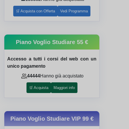
🛒 Acquista con Offerta
Vedi Programma
Piano Voglio Studiare
55 €
Accesso a tutti i corsi del web con un
unico pagamento
44444
Hanno già acquistato
🛒 Acquista
Maggiori info
Piano Voglio Studiare VIP
99 €