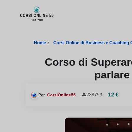
CorsiOnline55 - Pagina di inizio
Home
›
Corsi Online di Business e Coaching Ce
Corso di Superare
parlare
12 €
👤
238753
Per
CorsiOnline55