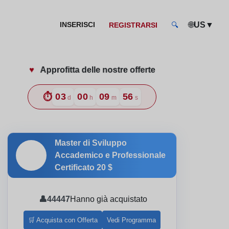
🌐
▼
INSERISCI
US
REGISTRARSI
🔍
♥️
Approfitta delle nostre offerte
icace dello stress e l'ansia
⏱️
03
00
09
54
d
h
m
s
Master di Sviluppo
🎓
Accademico e Professionale
Certificato
20 $
👤
44447
Hanno già acquistato
🛒 Acquista con Offerta
Vedi Programma