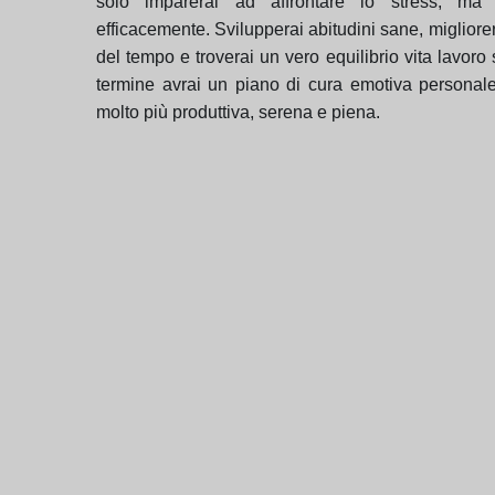
solo imparerai ad affrontare lo stress, ma 
efficacemente. Svilupperai abitudini sane, migliorer
del tempo e troverai un vero equilibrio vita lavoro 
termine avrai un piano di cura emotiva personale
molto più produttiva, serena e piena.