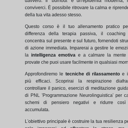
davvero. Il 'burnout' è un'epidemia moderna,
conviverci. È possibile ritrovare la calma e riprende
della tua vita adesso stesso.
Questo corso è il tuo allenamento pratico per
differenza della terapia passiva, il coaching 
concentra sul presente e sul futuro, fornendoti stru
di azione immediata. Imparerai a gestire le emozi
la
intelligenza emotiva
e a calmare la mente 
provate che puoi usare facilmente in qualsiasi mo
Approfondiremo le
tecniche di rilassamento
e i
più efficaci. Scoprirai la respirazione diaf
controllare il panico, esercizi di meditazione guida
di PNL 'Programmazione Neurolinguistica' per ca
schemi di pensiero negativi e ridurre così t
accumulata.
L'obiettivo principale è costruire la tua resilienza