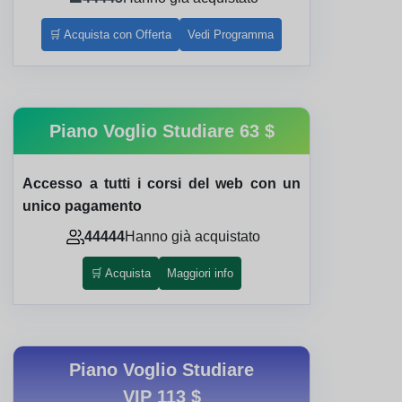
🛒 Acquista con Offerta
Vedi Programma
Piano Voglio Studiare
63 $
Accesso a tutti i corsi del web con un
unico pagamento
44444
Hanno già acquistato
🛒 Acquista
Maggiori info
Piano Voglio Studiare
VIP
113 $