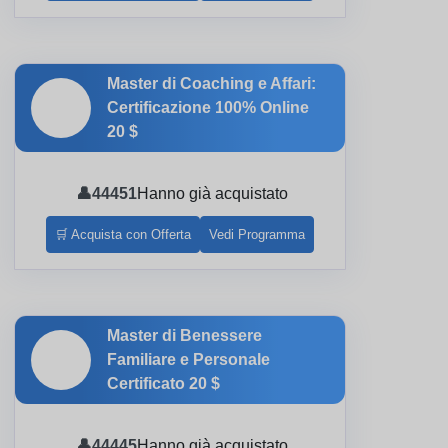
Master di Coaching e Affari:
🎓
Certificazione 100% Online
20 $
👤
44451
Hanno già acquistato
🛒 Acquista con Offerta
Vedi Programma
Master di Benessere
🎓
Familiare e Personale
Certificato
20 $
👤
44445
Hanno già acquistato