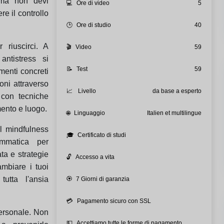
 ma non devi
💻
Ore di video
5
re il controllo
🕒
Ore di studio
40
 riuscirci. A
🎬
Video
59
antistress si
📝
Test
59
menti concreti
oni attraverso
📈
Livello
da base a esperto
con tecniche
mento e luogo.
🌐
Linguaggio
Italien et multilingue
l mindfulness
🎓
Certificato di studi
rammatica per
ta e strategie
🔓
Accesso a vita
mbiare i tuoi
utta l'ansia
🏵️
7 Giorni di garanzia
💳
Pagamento sicuro con SSL
 personale. Non
💵
Accettiamo tutte le forme di pagamento