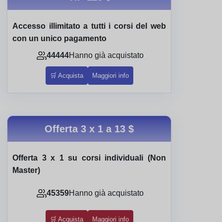
Accesso illimitato a tutti i corsi del web
con un unico pagamento
44444
Hanno già acquistato
🛒 Acquista
Maggiori info
Offerta 3 x 1 a
13 $
Offerta 3 x 1 su corsi individuali (Non
Master)
45359
Hanno già acquistato
🛒 Acquista
Maggiori info