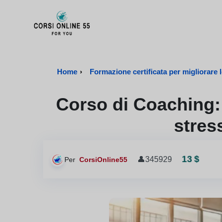
CorsiOnline55 - Pagina di inizio
Home
›
Formazione certificata per migliorare le
Corso di Coaching: 
stress
13 $
👤
345929
Per
CorsiOnline55