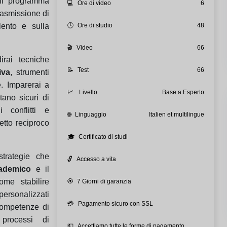
 il programma
💻
Ore di video
6
rasmissione di
lento e sulla
🕒
Ore di studio
48
🎬
Video
66
irai tecniche
📝
Test
66
iva
, strumenti
é. Imparerai a
📈
Livello
Base a Esperto
tano sicuri di
 conflitti e
🌐
Linguaggio
Italien et multilingue
etto reciproco
🎓
Certificato di studi
strategie che
🔓
Accesso a vita
ademico
e il
ome stabilire
🏵️
7 Giorni di garanzia
personalizzati
💳
Pagamento sicuro con SSL
competenze di
 processi di
💵
Accettiamo tutte le forme di pagamento