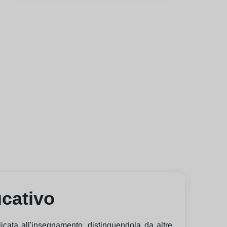
ucativo
icata all'insegnamento, distinguendola da altre