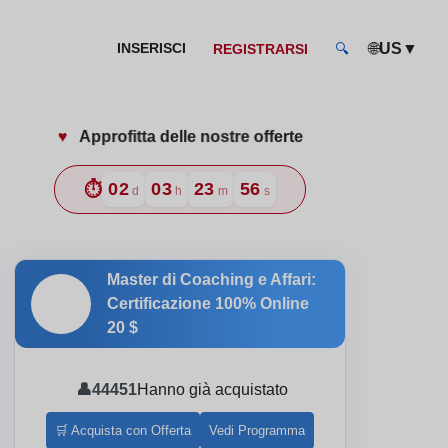
🌐
▼
INSERISCI
US
REGISTRARSI
🔍
♥️
Approfitta delle nostre offerte
e a scuola
⏱️
02
03
23
54
d
h
m
s
Master di Coaching e Affari:
🎓
Certificazione 100% Online
20 $
👤
44451
Hanno già acquistato
🛒 Acquista con Offerta
Vedi Programma