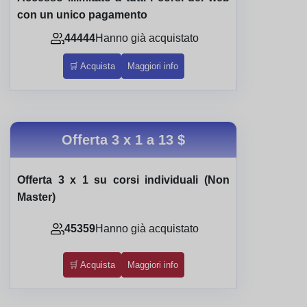
con un unico pagamento
44444
Hanno già acquistato
🛒 Acquista
Maggiori info
Offerta 3 x 1 a
13 $
Offerta 3 x 1 su corsi individuali (Non
Master)
45359
Hanno già acquistato
🛒 Acquista
Maggiori info