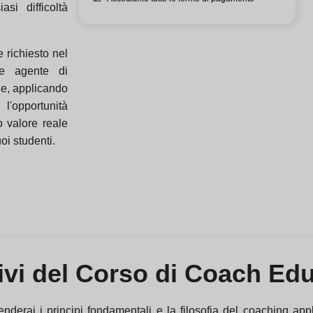
si difficoltà
 richiesto nel
me agente di
ne, applicando
l'opportunità
o valore reale
oi studenti.
ivi del Corso di Coach Ed
rai i principi fondamentali e la filosofia del coaching appl