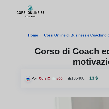
CorsiOnline55 - Pagina di inizio
Home
›
Corsi Online di Business e Coaching Ce
Corso di Coach ed
motivazi
13 $
👤
135400
Per
CorsiOnline55