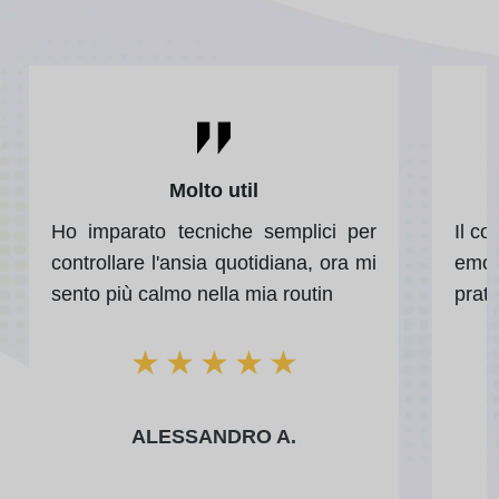
Molto util
Ho imparato tecniche semplici per
Il co
controllare l'ansia quotidiana, ora mi
emoz
sento più calmo nella mia routin
prati
★
★
★
★
★
ALESSANDRO A.