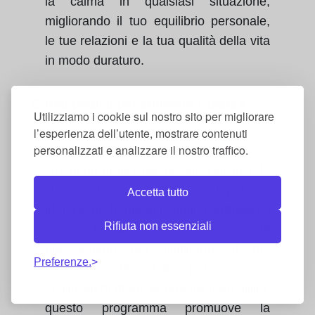
la calma in qualsiasi situazione,
migliorando il tuo equilibrio personale,
le tue relazioni e la tua qualità della vita
in modo duraturo.
Corso pratico per superare l'ansia e
Utilizziamo i cookie sul nostro sito per migliorare
vivere tranquillo
l’esperienza dell’utente, mostrare contenuti
personalizzati e analizzare il nostro traffico.
Il corso Dall'Ansia alla Calma offre
strumenti pratici per gestire l'ansia e lo
stress in modo efficace. Impara a
Accetta tutto
identificare le tue emozioni, controllare i
Rifiuta non essenziali
pensieri negativi e applicare tecniche di
rilassamento per migliorare il tuo
Preferenze.
benessere. Progettato per chiunque
voglia aumentare la propria tranquillità,
questo programma promuove la