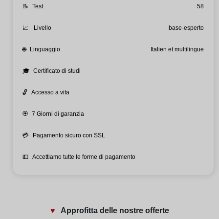
📝
Test
58
📈
Livello
base-esperto
🌐
Linguaggio
Italien et multilingue
🎓
Certificato di studi
🔓
Accesso a vita
🏵️
7 Giorni di garanzia
💳
Pagamento sicuro con SSL
💵
Accettiamo tutte le forme di pagamento
♥️
Approfitta delle nostre offerte