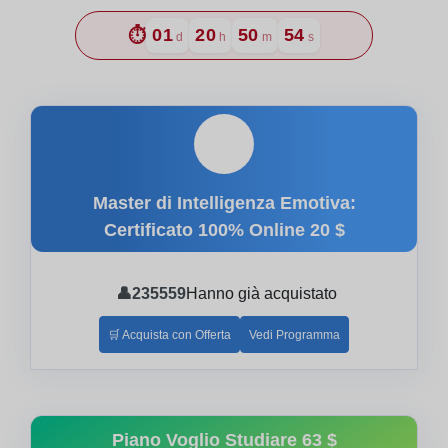
⏱️
01
20
50
53
d
h
m
s
🎓
Master di Intelligenza Emotiva:
Certificato 100% Online
20 $
👤
235559
Hanno già acquistato
🛒 Acquista con Offerta
Vedi Programma
Piano Voglio Studiare
63 $