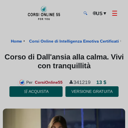
☰
🌐
▼
US
🔍
CorsiOnline55 - Pagina di inizio
›
›
C
Home
Corsi Online di Intelligenza Emotiva Certificati
Corso di Dall'ansia alla calma. Vivi
con tranquillità
13 $
341219
👤
Per
CorsiOnline55
🛒 ACQUISTA
VERSIONE GRATUITA