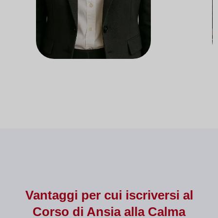
Docente presso il Dipartimento
Doce
di Nutrizione
d
Vantaggi per cui iscriversi al
Corso di
Ansia alla Calma