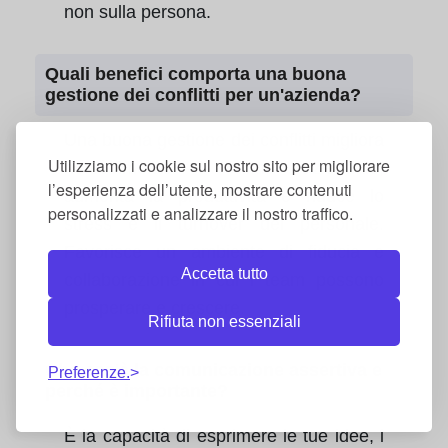
non sulla persona.
Quali benefici comporta una buona
gestione dei conflitti per un'azienda?
Una buona gestione dei conflitti migliora
Utilizziamo i cookie sul nostro sito per migliorare
notevolmente il clima aziendale,
l’esperienza dell’utente, mostrare contenuti
aumenta la produttività e riduce lo
personalizzati e analizzare il nostro traffico.
stress e il turnover del personale.
Favorisce un ambiente di fiducia e
Accetta tutto
collaborazione in cui i team possono
prosperare e crescere.
Rifiuta non essenziali
Che cos'è la comunicazione assertiva e
Preferenze.
perché è importante?
È la capacità di esprimere le tue idee, i