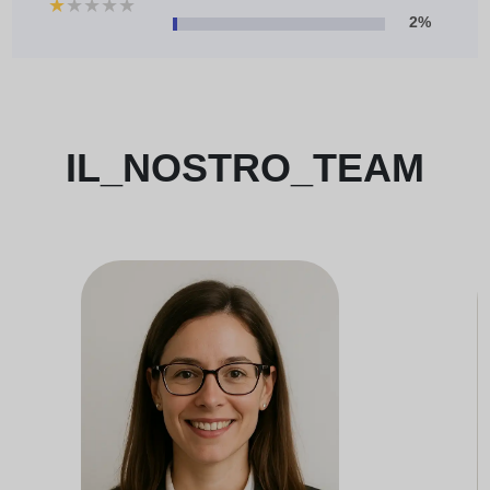
★
★
★
★
★
2%
IL_NOSTRO_TEAM