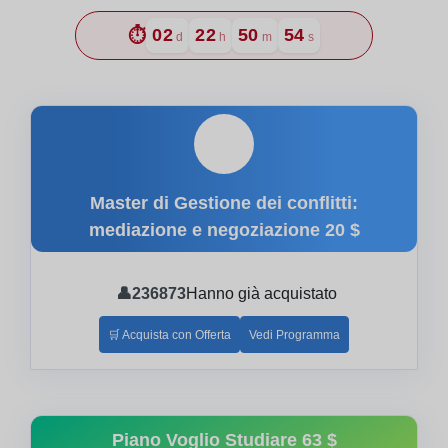
⏱️
02
22
50
52
d
h
m
s
🎓
Master di Gestione dei conflitti:
mediazione e negoziazione
20 $
👤
236873
Hanno già acquistato
🛒 Acquista con Offerta
Vedi Programma
Piano Voglio Studiare
63 $