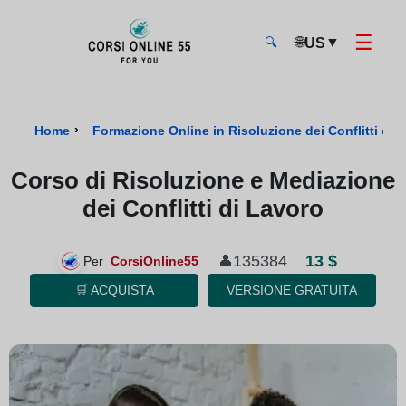
☰
🌐
▼
US
🔍
CorsiOnline55 - Pagina di inizio
›
Home
Formazione Online in Risoluzione dei Conflitti cert
Corso di Risoluzione e Mediazione
dei Conflitti di Lavoro
13 $
135384
👤
Per
CorsiOnline55
🛒 ACQUISTA
VERSIONE GRATUITA