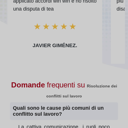
applicato accordi win win e ho risolto
più 
una disputa di tea
disa
★
★
★
★
★
JAVIER GIMÉNEZ.
Domande
frequenti su
Risoluzione dei
conflitti sul lavoro
Quali sono le cause più comuni di un
conflitto sul lavoro?
La cattiva comunicazione, i ruoli poco