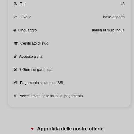
📝
Test
48
📈
Livello
base-esperto
🌐
Linguaggio
Italien et multilingue
🎓
Certificato di studi
🔓
Accesso a vita
🏵️
7 Giorni di garanzia
💳
Pagamento sicuro con SSL
💵
Accettiamo tutte le forme di pagamento
♥️
Approfitta delle nostre offerte