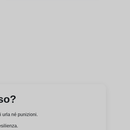
rso?
 urla né punizioni.
esilienza.