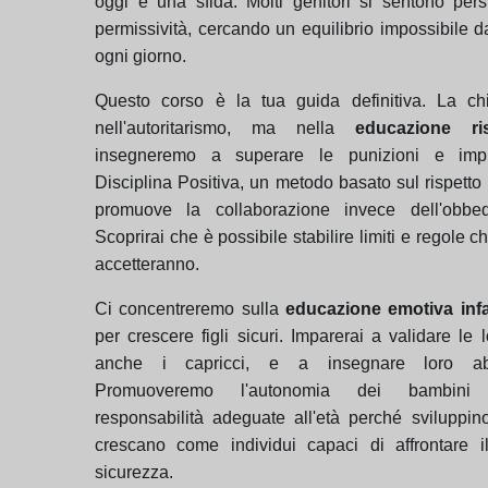
oggi è una sfida. Molti genitori si sentono pers
permissività, cercando un equilibrio impossibile 
ogni giorno.
Questo corso è la tua guida definitiva. La c
nell'autoritarismo, ma nella
educazione ris
insegneremo a superare le punizioni e imp
Disciplina Positiva, un metodo basato sul rispetto
promuove la collaborazione invece dell'obbed
Scoprirai che è possibile stabilire limiti e regole chi
accetteranno.
Ci concentreremo sulla
educazione emotiva infa
per crescere figli sicuri. Imparerai a validare le 
anche i capricci, e a insegnare loro abil
Promuoveremo l'autonomia dei bambini 
responsabilità adeguate all'età perché sviluppin
crescano come individui capaci di affrontare
sicurezza.