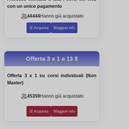
con un unico pagamento
44444
Hanno già acquistato
🛒 Acquista
Maggiori info
Offerta 3 x 1 a
13 $
Offerta 3 x 1 su corsi individuali (Non
Master)
45359
Hanno già acquistato
🛒 Acquista
Maggiori info