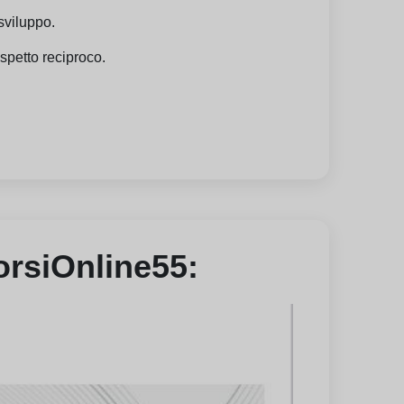
sviluppo.
ispetto reciproco.
CorsiOnline55: