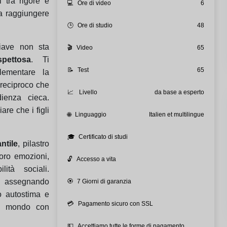
i tra rigore e
💻
Ore di video
6
da raggiungere
🕒
Ore di studio
48
hiave non sta
🎬
Video
65
pettosa
. Ti
📝
Test
65
lementare la
 reciproco che
📈
Livello
da base a esperto
ienza cieca.
are che i figli
🌐
Linguaggio
Italien et multilingue
🎓
Certificato di studi
ntile
, pilastro
loro emozioni,
🔓
Accesso a vita
ità sociali.
assegnando
🏵️
7 Giorni di garanzia
o autostima e
💳
Pagamento sicuro con SSL
 il mondo con
💵
Accettiamo tutte le forme di pagamento