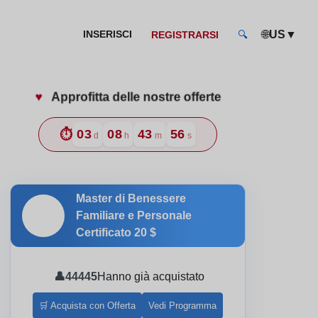
🌐
▼
INSERISCI
US
REGISTRARSI
🔍
♥️
Approfitta delle nostre offerte
i e ben educati
⏱️
03
08
43
54
d
h
m
s
Master di Benessere
🎓
Familiare e Personale
Certificato
20 $
👤
44445
Hanno già acquistato
🛒 Acquista con Offerta
Vedi Programma