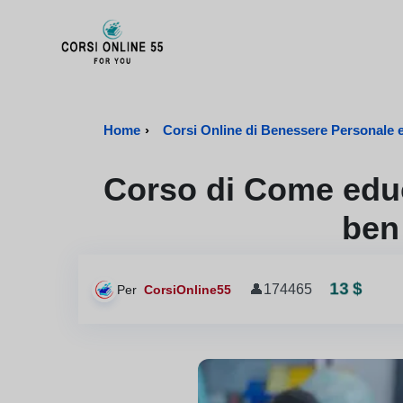
CorsiOnline55 - Pagina di inizio
Home
›
Corsi Online di Benessere Personale e 
Corso di Come educa
ben
13 $
👤
174465
Per
CorsiOnline55