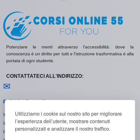
Potenziare le menti attraverso l'accessibilità: dove la
conoscenza è un diritto per tutti e l'istruzione trasformativa è alla
portata di ogni studente.
CONTATTATECI ALL'INDIRIZZO:
Contattaci
✉
Politiche Generali
Utilizziamo i cookie sul nostro sito per migliorare
Informativa sulla Privacy
l’esperienza dell’utente, mostrare contenuti
Informativa sui Cookie
personalizzati e analizzare il nostro traffico.
Politica di Rimborso