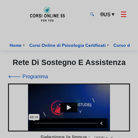
☰
🌐
▼
US
🔍
CorsiOnline55 - Pagina di inizio
›
›
Home
Corsi Online di Psicologia Certificati
Corso di Ps
Rete Di Sostegno E Assistenza
🡐 Programma
Seleziona la lingua :