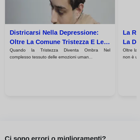
Districarsi Nella Depressione:
La Re
Oltre La Comune Tristezza E Le
La De
Quando la Tristezza Diventa Ombra Nel
Oltre la
Sue Molteplici Facce
Trasf
complesso tessuto delle emozioni uman...
non è un
Ci sono errori o miglioramenti?