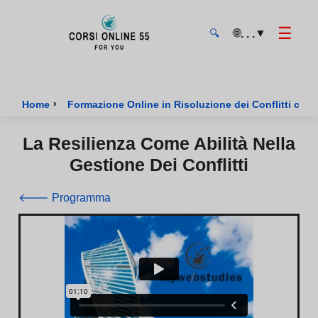
☰
🌐
▼
. . .
🔍
CorsiOnline55 - Pagina di inizio
›
Home
Formazione Online in Risoluzione dei Conflitti certi
La Resilienza Come Abilità Nella
Gestione Dei Conflitti
🡐 Programma