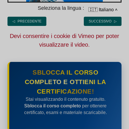
Seleziona la lingua :
🇮🇹 Italiano
˄
◁ PRECEDENTE
SUCCESSIVO ▷
Devi consentire i cookie di Vimeo per poter
visualizzare il video.
SBLOCCA IL CORSO
COMPLETO E OTTIENI LA
CERTIFICAZIONE!
Stai visualizzando il contenuto gratuito.
Sblocca il corso completo
per ottenere
certificato, esami e materiale scaricabile.