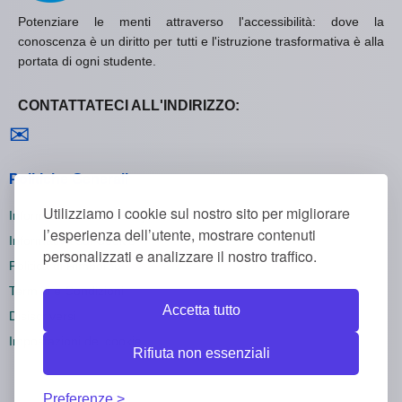
Potenziare le menti attraverso l'accessibilità: dove la
conoscenza è un diritto per tutti e l'istruzione trasformativa è alla
portata di ogni studente.
CONTATTATECI ALL'INDIRIZZO:
Contattaci
✉
Politiche Generali
Utilizziamo i cookie sul nostro sito per migliorare
Informativa sulla Privacy
l’esperienza dell’utente, mostrare contenuti
Informativa sui Cookie
personalizzati e analizzare il nostro traffico.
Politica di Rimborso
Termini e Condizioni
Accetta tutto
Disiscriversi
Impostazioni dei cookie
Rifiuta non essenziali
Preferenze.