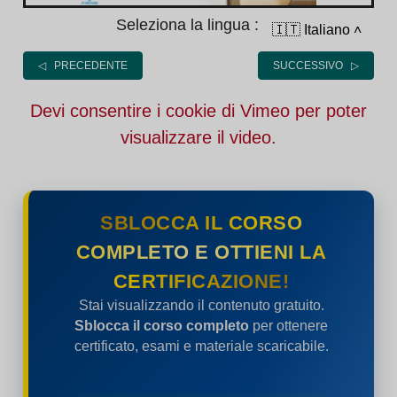
Seleziona la lingua :
🇮🇹 Italiano
˄
◁ PRECEDENTE
SUCCESSIVO ▷
Devi consentire i cookie di Vimeo per poter
visualizzare il video.
SBLOCCA IL CORSO
COMPLETO E OTTIENI LA
CERTIFICAZIONE!
Stai visualizzando il contenuto gratuito.
Sblocca il corso completo
per ottenere
certificato, esami e materiale scaricabile.