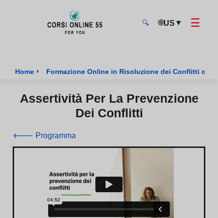
☰
🌐
▼
US
🔍
CorsiOnline55 - Pagina di inizio
›
Home
Formazione Online in Risoluzione dei Conflitti certi
Assertività Per La Prevenzione
Dei Conflitti
🡐 Programma