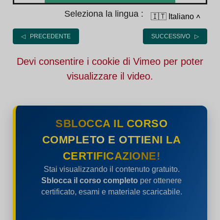
Seleziona la lingua :
🇮🇹 Italiano
˄
◁ PRECEDENTE
SUCCESSIVO ▷
Devi consentire i cookie di Vimeo per poter
visualizzare il video.
SBLOCCA IL CORSO
COMPLETO E OTTIENI LA
CERTIFICAZIONE!
Stai visualizzando il contenuto gratuito.
Sblocca il corso completo
per ottenere
certificato, esami e materiale scaricabile.