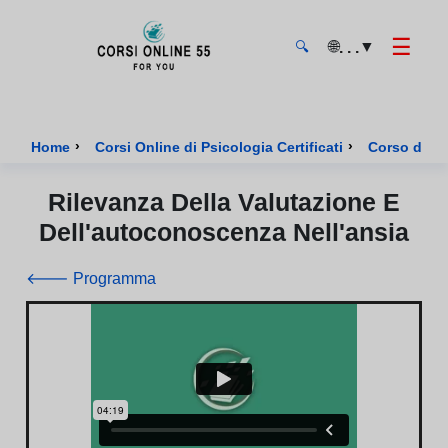
☰
🌐
▼
. . .
🔍
CorsiOnline55 - Pagina di inizio
›
›
Home
Corsi Online di Psicologia Certificati
Corso di Ps
Rilevanza Della Valutazione E
Dell'autoconoscenza Nell'ansia
🡐 Programma