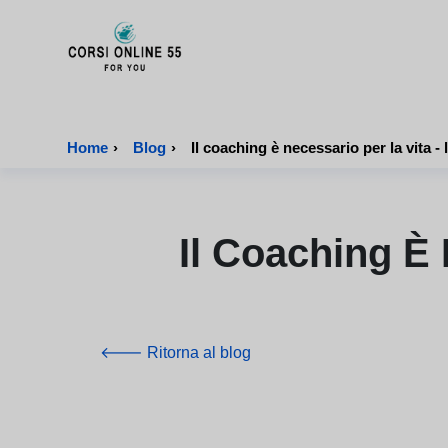
CorsiOnline55 - Pagina di inizio
Home
›
Blog
›
Il coaching è necessario per la vita - 
Il Coaching È 
🡐 Ritorna al blog