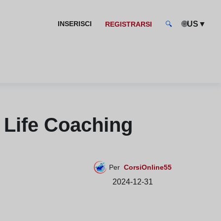
🌐
▼
INSERISCI
US
REGISTRARSI
🔍
- Life Coaching
Per
CorsiOnline55
2024-12-31