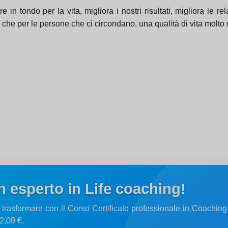
in tondo per la vita, migliora i nostri risultati, migliora le re
a che per le persone che ci circondano, una qualità di vita molt
n esperto in Life coaching!
 trasformare con il Corso Certificato professionale in Coachin
2,00 €.