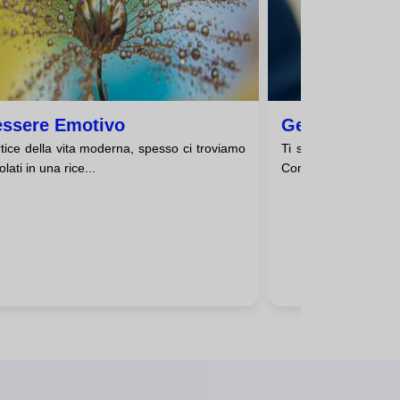
ssere Emotivo
Gestione Emo
tice della vita moderna, spesso ci troviamo
Ti sei mai sentito s
olati in una rice...
Come se fossi un bura