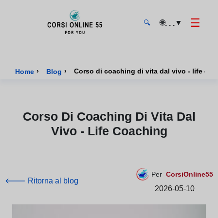
☰
🌐
▼
. . .
🔍
CorsiOnline55 - Pagina di inizio
›
›
Corso di coaching di vita dal vivo - life co
Home
Blog
Corso Di Coaching Di Vita Dal
Vivo - Life Coaching
Per
CorsiOnline55
🡐 Ritorna al blog
2026-05-10