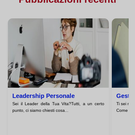
Leadership Personale
Gesti
Sei il Leader della Tua Vita?Tutti, a un certo
Ti sei mai
punto, ci siamo chiesti cosa...
Come se fo