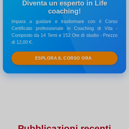
Diventa un esperto in Life
coaching!
Impara a guidare e trasformare con il Corso
Certificato professionale in Coaching di Vita -
Composto da 14 Temi e 152 Ore di studio - Prezzo
di 12,00 €.
ESPLORA IL CORSO ORA
Pubblicazioni recenti