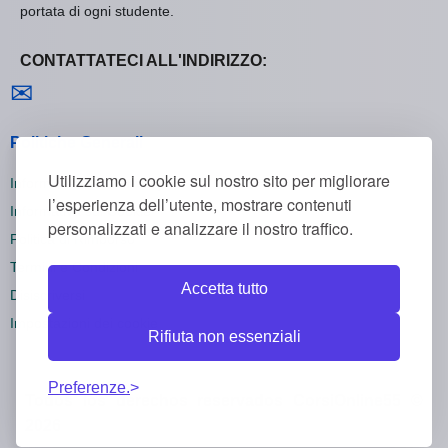
portata di ogni studente.
CONTATTATECI ALL'INDIRIZZO:
Contattaci
✉
Politiche Generali
Utilizziamo i cookie sul nostro sito per migliorare
Informativa sulla Privacy
l’esperienza dell’utente, mostrare contenuti
Informativa sui Cookie
personalizzati e analizzare il nostro traffico.
Politica di Rimborso
Termini e Condizioni
Accetta tutto
Disiscriversi
Impostazioni dei cookie
Rifiuta non essenziali
Preferenze.
Todos los derechos reservados CorsiOnline55 ©
2026