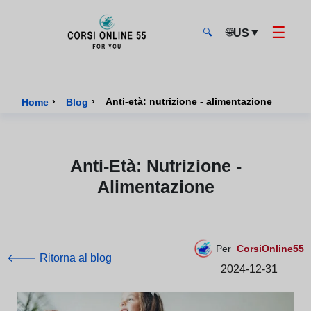
☰
🌐
▼
US
🔍
CorsiOnline55 - Pagina di inizio
›
›
Anti-età: nutrizione - alimentazione
Home
Blog
Anti-Età: Nutrizione -
Alimentazione
Per
CorsiOnline55
🡐 Ritorna al blog
2024-12-31