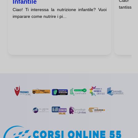
Ciao! Ti 
Infantile
tantissimo
Ciao! Ti interessa la nutrizione infantile? Vuoi
imparare come nutrire i pi...