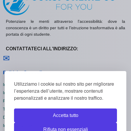
Potenziare le menti attraverso l'accessibilità: dove la
conoscenza è un diritto per tutti e l'istruzione trasformativa è alla
portata di ogni studente.
CONTATTATECI ALL'INDIRIZZO:
Contattaci
✉
Politiche Generali
Utilizziamo i cookie sul nostro sito per migliorare
Informativa sulla Privacy
l’esperienza dell’utente, mostrare contenuti
Informativa sui Cookie
personalizzati e analizzare il nostro traffico.
Politica di Rimborso
Termini e Condizioni
Accetta tutto
Disiscriversi
Impostazioni dei cookie
Rifiuta non essenziali