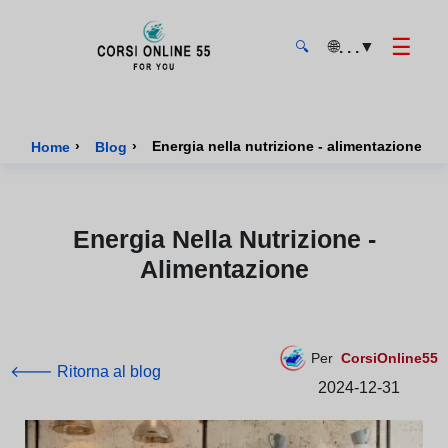
☰
🌐
▼
. . .
🔍
CorsiOnline55 - Pagina di inizio
›
›
Energia nella nutrizione - alimentazione
Home
Blog
Energia Nella Nutrizione -
Alimentazione
Per
CorsiOnline55
🡐 Ritorna al blog
2024-12-31