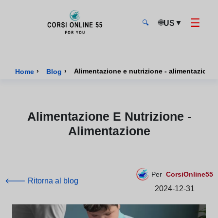
☰
🌐
▼
US
🔍
CorsiOnline55 - Pagina di inizio
›
›
Alimentazione e nutrizione - alimentazione
Home
Blog
Alimentazione E Nutrizione -
Alimentazione
Per
CorsiOnline55
🡐 Ritorna al blog
2024-12-31