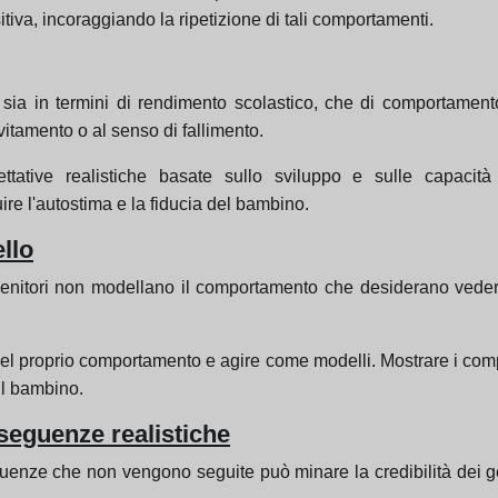
tiva, incoraggiando la ripetizione di tali comportamenti.
o, sia in termini di rendimento scolastico, che di comportament
vitamento o al senso di fallimento.
ettative realistiche basate sullo sviluppo e sulle capacità 
ire l'autostima e la fiducia del bambino.
llo
nitori non modellano il comportamento che desiderano vedere nei
l proprio comportamento e agire come modelli. Mostrare i comport
il bambino.
eguenze realistiche
ze che non vengono seguite può minare la credibilità dei genit