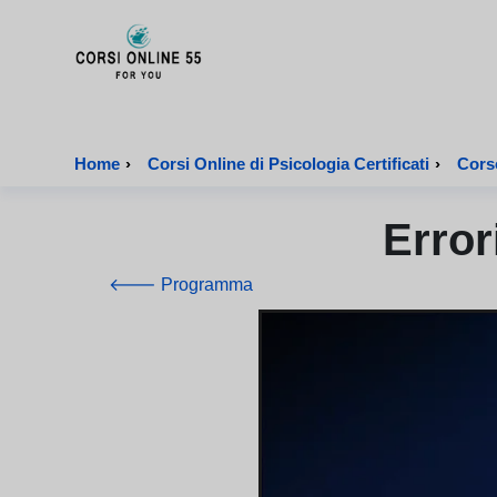
CorsiOnline55 - Pagina di inizio
Home
›
Corsi Online di Psicologia Certificati
›
Corso
Error
🡐 Programma