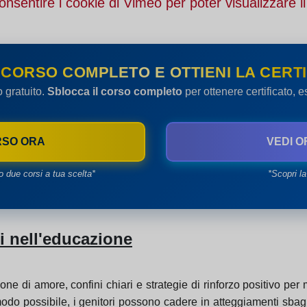
onsentire i cookie di Vimeo per poter visualizzare il
 CORSO COMPLETO E OTTIENI LA CERTI
o gratuito.
Sblocca il corso completo
per ottenere certificato, 
RSO ORA
VEDI O
o due corsi a tua scelta*
*Scopri la
ri nell'educazione
ne di amore, confini chiari e strategie di rinforzo positivo per
r modo possibile, i genitori possono cadere in atteggiamenti sbag