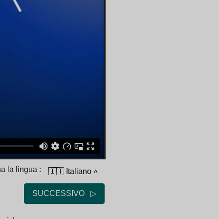
a la lingua :
🇮🇹 Italiano
˄
SUCCESSIVO ▷