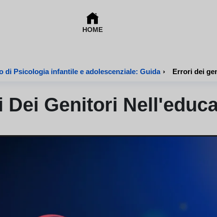
HOME
 di Psicologia infantile e adolescenziale: Guida
›
Errori dei ge
i Dei Genitori Nell'educ