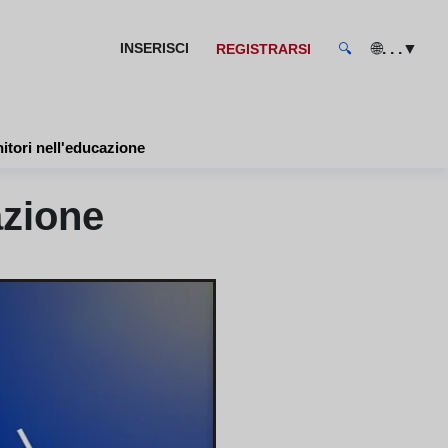
🌐
▼
INSERISCI
. . .
REGISTRARSI
🔍
nitori nell'educazione
azione