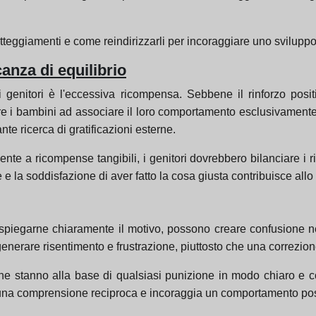
tteggiamenti e come reindirizzarli per incoraggiare uno svilupp
nza di equilibrio
i genitori è l'eccessiva ricompensa. Sebbene il rinforzo posi
are i bambini ad associare il loro comportamento esclusivamen
e ricerca di gratificazioni esterne.
nte a ricompense tangibili, i genitori dovrebbero bilanciare i ri
 e la soddisfazione di aver fatto la cosa giusta contribuisce all
za spiegarne chiaramente il motivo, possono creare confusione
enerare risentimento e frustrazione, piuttosto che una correzione
e stanno alla base di qualsiasi punizione in modo chiaro e co
re una comprensione reciproca e incoraggia un comportamento po