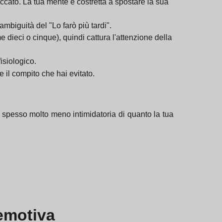
bloccato. La tua mente è costretta a spostare la sua
mbiguità del "Lo farò più tardi".
 dieci o cinque), quindi cattura l'attenzione della
isiologico.
e il compito che hai evitato.
 e spesso molto meno intimidatoria di quanto la tua
 emotiva