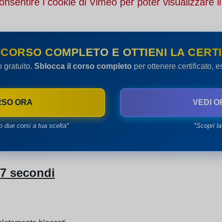
onsentire i cookie di Vimeo per poter visualizzare il
 CORSO COMPLETO E OTTIENI LA CERTI
o gratuito.
Sblocca il corso completo
per ottenere certificato, 
RSO ORA
VEDI O
o due corsi a tua scelta*
*Scopri la
 7 secondi