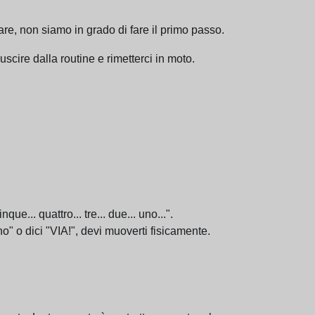
e, non siamo in grado di fare il primo passo.
cire dalla routine e rimetterci in moto.
ue... quattro... tre... due... uno...".
o" o dici "VIA!", devi muoverti fisicamente.