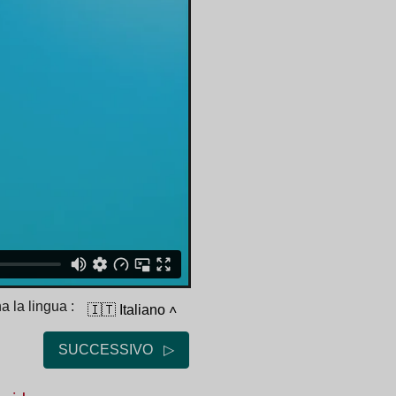
a la lingua :
🇮🇹 Italiano
˄
SUCCESSIVO ▷