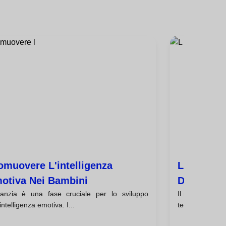
omuovere L'intelligenza
L'intelli
otiva Nei Bambini
Di Lavoro
nfanzia è una fase cruciale per lo sviluppo
Il mondo del l
'intelligenza emotiva. I...
tecniche e cogn