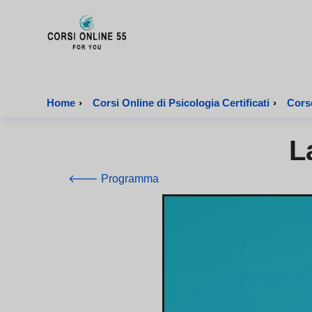
CorsiOnline55 - Pagina di inizio
Home
›
Corsi Online di Psicologia Certificati
›
Corso
L
🡐 Programma