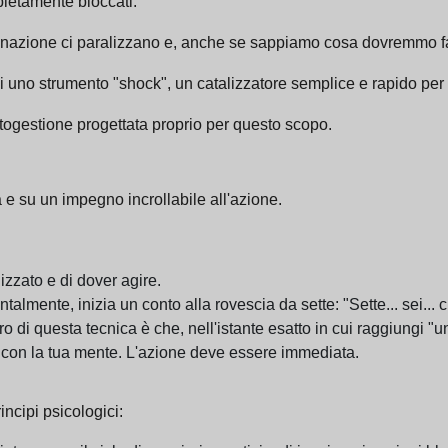
pletamente bloccati.
inazione ci paralizzano e, anche se sappiamo cosa dovremmo far
uno strumento "shock", un catalizzatore semplice e rapido per us
togestione progettata proprio per questo scopo.
 e su un impegno incrollabile all'azione.
lizzato e di dover agire.
almente, inizia un conto alla rovescia da sette: "Sette... sei... cinq
 di questa tecnica è che, nell'istante esatto in cui raggiungi "un
con la tua mente. L'azione deve essere immediata.
incipi psicologici: