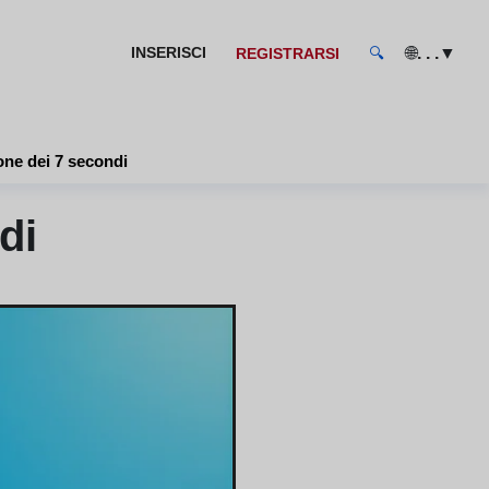
🌐
▼
INSERISCI
. . .
REGISTRARSI
🔍
one dei 7 secondi
di