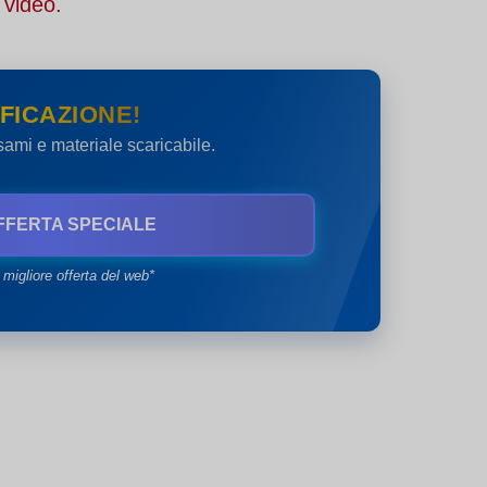
 video.
FICAZIONE!
esami e materiale scaricabile.
FFERTA SPECIALE
 migliore offerta del web*