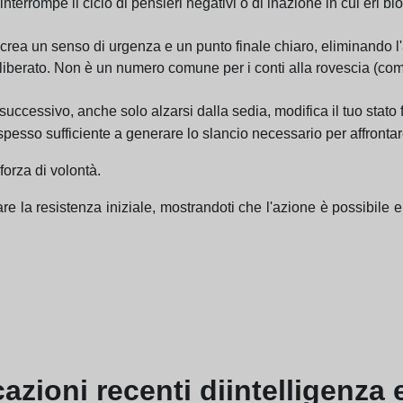
 interrompe il ciclo di pensieri negativi o di inazione in cui eri 
rea un senso di urgenza e un punto finale chiaro, eliminando l'a
eliberato. Non è un numero comune per i conti alla rovescia (come
uccessivo, anche solo alzarsi dalla sedia, modifica il tuo stato f
 spesso sufficiente a generare lo slancio necessario per affrontar
forza di volontà.
re la resistenza iniziale, mostrandoti che l'azione è possibile
cazioni
recenti di
intelligenza