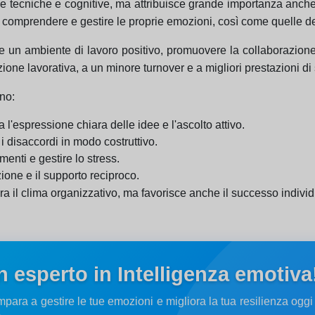
 tecniche e cognitive, ma attribuisce grande importanza anche
e, comprendere e gestire le proprie emozioni, così come quelle deg
 un ambiente di lavoro positivo, promuovere la collaborazione e g
one lavorativa, a un minore turnover e a migliori prestazioni di
ono:
ta l'espressione chiara delle idee e l'ascolto attivo.
 i disaccordi in modo costruttivo.
enti e gestire lo stress.
ione e il supporto reciproco.
ra il clima organizzativo, ma favorisce anche il successo individu
n esperto in Intelligenza emotiva
 Impara a gestire le tue emozioni e migliora la tua resilienza og