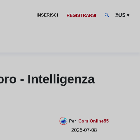
🌐
▼
INSERISCI
US
REGISTRARSI
🔍
ro - Intelligenza
Per
CorsiOnline55
2025-07-08