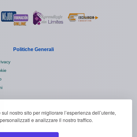
Politiche Generali
rivacy
okie
o
ni
ookie
 sul nostro sito per migliorare l’esperienza dell’utente,
ersonalizzati e analizzare il nostro traffico.