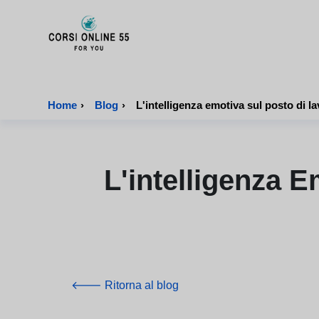
CorsiOnline55 - Pagina di inizio
Home
›
Blog
›
L'intelligenza emotiva sul posto di la
L'intelligenza E
🡐 Ritorna al blog