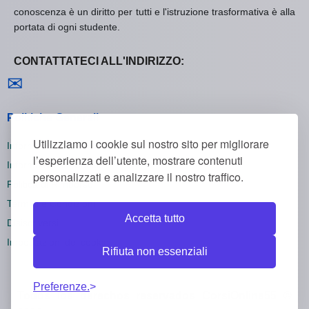
conoscenza è un diritto per tutti e l'istruzione trasformativa è alla
portata di ogni studente.
CONTATTATECI ALL'INDIRIZZO:
Contattaci
✉
Politiche Generali
Utilizziamo i cookie sul nostro sito per migliorare
Informativa sulla Privacy
l’esperienza dell’utente, mostrare contenuti
Informativa sui Cookie
personalizzati e analizzare il nostro traffico.
Politica di Rimborso
Termini e Condizioni
Accetta tutto
Disiscriversi
Impostazioni dei cookie
Rifiuta non essenziali
Preferenze.
Todos los derechos reservados CorsiOnline55 ©