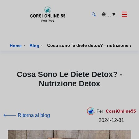
☰
🌐
▼
. . .
🔍
CorsiOnline55 - Pagina di inizio
›
›
Cosa sono le diete detox? - nutrizione det
Home
Blog
Cosa Sono Le Diete Detox? -
Nutrizione Detox
Per
CorsiOnline55
🡐 Ritorna al blog
2024-12-31