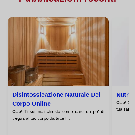
Disintossicazione Naturale Del
Nutriz
Ciao! Sta
Corpo Online
tua salute
Ciao! Ti sei mai chiesto come dare un po' di
tregua al tuo corpo da tutte l...