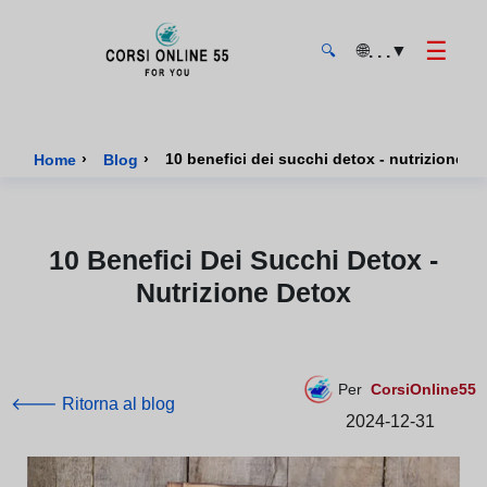
☰
🌐
▼
. . .
🔍
CorsiOnline55 - Pagina di inizio
›
›
10 benefici dei succhi detox - nutrizione d
Home
Blog
10 Benefici Dei Succhi Detox -
Nutrizione Detox
Per
CorsiOnline55
🡐 Ritorna al blog
2024-12-31