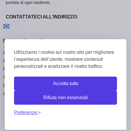
portata di ogni studente.
CONTATTATECI ALL'INDIRIZZO:
Contattaci
✉
Politiche Generali
Utilizziamo i cookie sul nostro sito per migliorare
Informativa sulla Privacy
l’esperienza dell’utente, mostrare contenuti
Informativa sui Cookie
personalizzati e analizzare il nostro traffico.
Politica di Rimborso
Termini e Condizioni
Accetta tutto
Disiscriversi
Impostazioni dei cookie
Rifiuta non essenziali
Preferenze.
Todos los derechos reservados CorsiOnline55 ©
2026