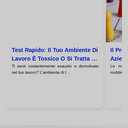
Test Rapido: Il Tuo Ambiente Di
Il Pro
Lavoro È Tossico O Si Tratta Di
Aziend
Ti senti costantemente esausto e demotivato
Le mole
Molestie Reali?
Compo
nel tuo lavoro? L'ambiente di l...
mobbing, 