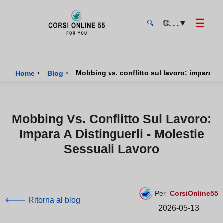
☰
🌐
▼
. . .
🔍
CorsiOnline55 - Pagina di inizio
›
›
Mobbing vs. conflitto sul lavoro: impara a d
Home
Blog
Mobbing Vs. Conflitto Sul Lavoro:
Impara A Distinguerli - Molestie
Sessuali Lavoro
Per
CorsiOnline55
🡐 Ritorna al blog
2026-05-13