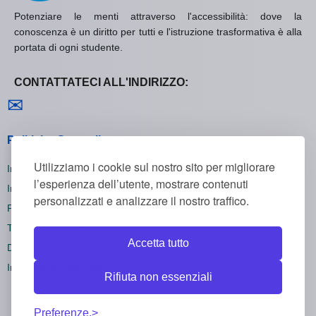
Potenziare le menti attraverso l'accessibilità: dove la
conoscenza è un diritto per tutti e l'istruzione trasformativa è alla
portata di ogni studente.
CONTATTATECI ALL'INDIRIZZO:
Contattaci
✉
Politiche Generali
Utilizziamo i cookie sul nostro sito per migliorare
Informativa sulla Privacy
l’esperienza dell’utente, mostrare contenuti
Informativa sui Cookie
personalizzati e analizzare il nostro traffico.
Politica di Rimborso
Termini e Condizioni
Accetta tutto
Disiscriversi
Impostazioni dei cookie
Rifiuta non essenziali
Preferenze.