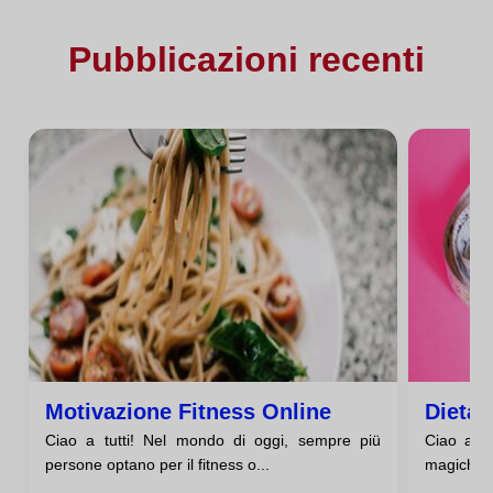
Pubblicazioni recenti
Motivazione Fitness Online
Dieta 
Ciao a tutti! Nel mondo di oggi, sempre piü
Ciao a tu
persone optano per il fitness o...
magiche p