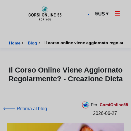
☰
🌐
▼
US
🔍
CorsiOnline55 - Pagina di inizio
›
›
Il corso online viene aggiornato regolarmen
Home
Blog
Il Corso Online Viene Aggiornato
Regolarmente? - Creazione Dieta
Per
CorsiOnline55
🡐 Ritorna al blog
2026-06-27