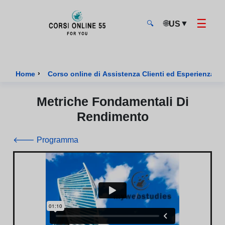
☰
🌐
▼
US
🔍
CorsiOnline55 - Pagina di inizio
›
Home
Corso online di Assistenza Clienti ed Esperienza U
Metriche Fondamentali Di
Rendimento
🡐 Programma