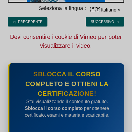
Seleziona la lingua :
🇮🇹 Italiano
˄
◁ PRECEDENTE
SUCCESSIVO ▷
Devi consentire i cookie di Vimeo per poter
visualizzare il video.
SBLOCCA IL CORSO
COMPLETO E OTTIENI LA
CERTIFICAZIONE!
Stai visualizzando il contenuto gratuito.
Sblocca il corso completo
per ottenere
certificato, esami e materiale scaricabile.