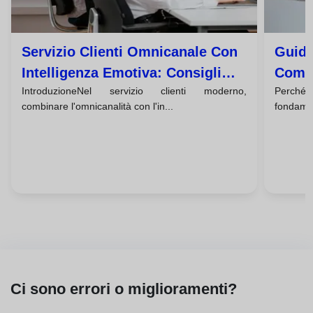
Servizio Clienti Omnicanale Con
Guida
Intelligenza Emotiva: Consigli
Comun
IntroduzioneNel servizio clienti moderno,
Perch
Chiave
Servi
combinare l'omnicanalità con l'in...
fondament
Ci sono errori o miglioramenti?