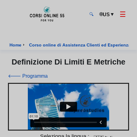
☰
🌐
▼
US
🔍
CorsiOnline55 - Pagina di inizio
›
Home
Corso online di Assistenza Clienti ed Esperienza U
Definizione Di Limiti E Metriche
🡐 Programma
Seleziona la lingua :