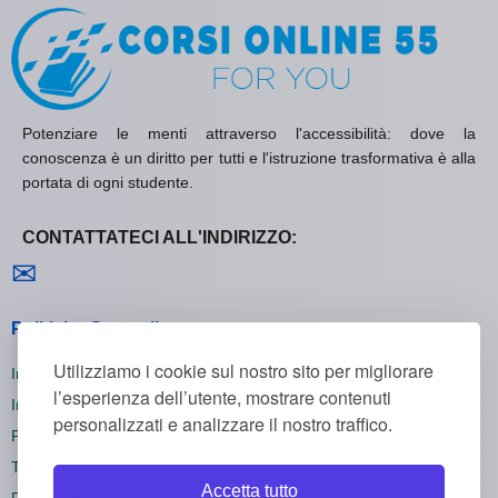
Potenziare le menti attraverso l'accessibilità: dove la
conoscenza è un diritto per tutti e l'istruzione trasformativa è alla
portata di ogni studente.
CONTATTATECI ALL'INDIRIZZO:
Contattaci
✉
Politiche Generali
Utilizziamo i cookie sul nostro sito per migliorare
Informativa sulla Privacy
l’esperienza dell’utente, mostrare contenuti
Informativa sui Cookie
personalizzati e analizzare il nostro traffico.
Politica di Rimborso
Termini e Condizioni
Accetta tutto
Disiscriversi