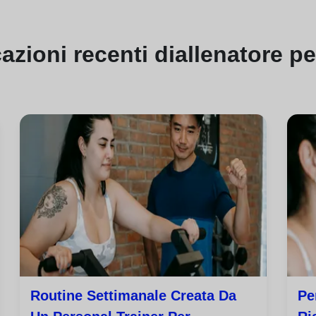
cazioni
recenti di
allenatore p
Routine Settimanale Creata Da
Pe