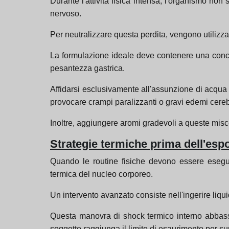
Durante l'attività fisica intensa, l'organismo n
nervoso.
Per neutralizzare questa perdita, vengono utilizz
La formulazione ideale deve contenere una concen
pesantezza gastrica.
Affidarsi esclusivamente all'assunzione di acqua p
provocare crampi paralizzanti o gravi edemi cerebr
Inoltre, aggiungere aromi gradevoli a queste misc
Strategie termiche prima dell'espo
Quando le routine fisiche devono essere esegui
termica del nucleo corporeo.
Un intervento avanzato consiste nell'ingerire liquid
Questa manovra di shock termico interno abbassa
soggetto raggiunga il limite di esaurimento per s