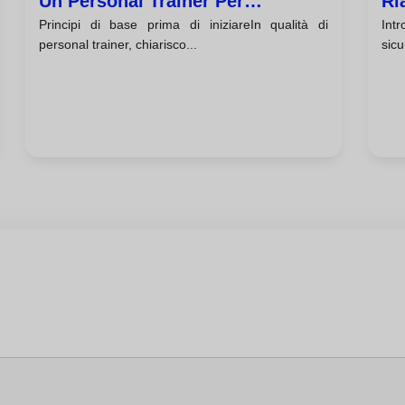
Un Personal Trainer Per
Ri
Principi di base prima di iniziareIn qualità di
In
Aumentare La Massa Muscolare
personal trainer, chiarisco...
sicu