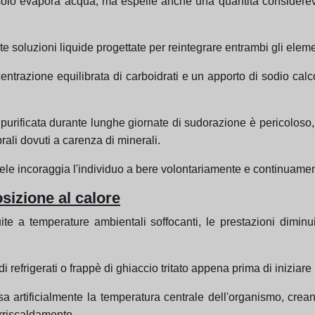
on solo evapora acqua, ma espelle anche una quantità considerev
ate soluzioni liquide progettate per reintegrare entrambi gli el
trazione equilibrata di carboidrati e un apporto di sodio calc
urificata durante lunghe giornate di sudorazione è pericoloso, 
ali dovuti a carenza di minerali.
ele incoraggia l'individuo a bere volontariamente e continuament
sizione al calore
te a temperature ambientali soffocanti, le prestazioni dimin
i refrigerati o frappè di ghiaccio tritato appena prima di iniziare 
 artificialmente la temperatura centrale dell'organismo, crean
urriscaldamento.