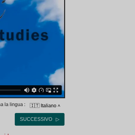
a la lingua :
🇮🇹 Italiano
˄
SUCCESSIVO ▷