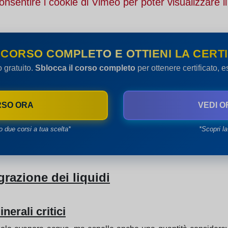
onsentire i cookie di Vimeo per poter visualizzare il
 CORSO COMPLETO E OTTIENI LA CERTI
o gratuito.
Sblocca il corso completo
per ottenere certificato, 
RSO ORA
VEDI O
o due corsi a tua scelta*
*Scopri la
grazione dei liquidi
erali critici