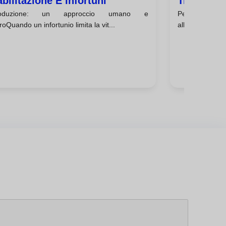
abilitazione E Infortuni
Trainer Pe
troduzione: un approccio umano e
Perché sce
roQuando un infortunio limita la vit...
all'inizioInizia