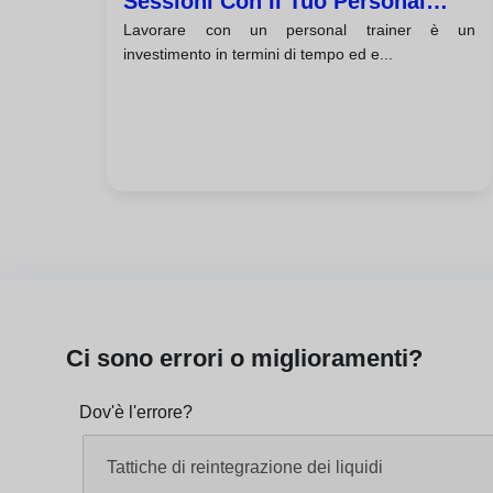
Sessioni Con Il Tuo Personal
Lavorare con un personal trainer è un
Trainer
investimento in termini di tempo ed e...
Ci sono errori o miglioramenti?
Dov'è l'errore?