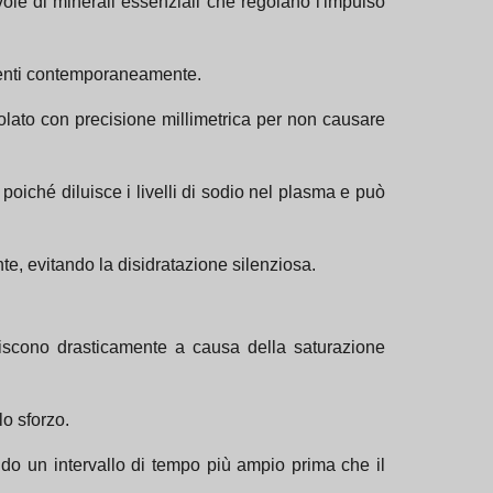
ole di minerali essenziali che regolano l'impulso
ementi contemporaneamente.
olato con precisione millimetrica per non causare
poiché diluisce i livelli di sodio nel plasma e può
e, evitando la disidratazione silenziosa.
uiscono drasticamente a causa della saturazione
lo sforzo.
do un intervallo di tempo più ampio prima che il