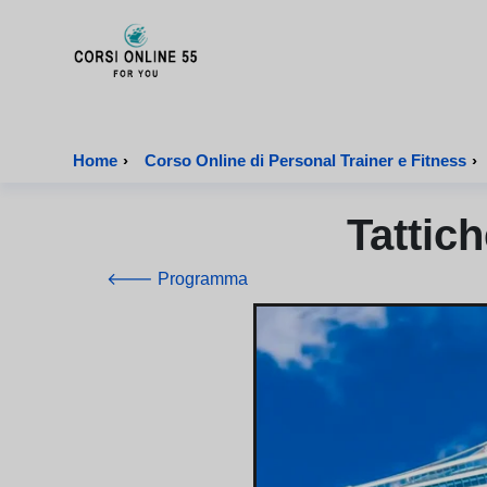
CorsiOnline55 - Pagina di inizio
Home
›
Corso Online di Personal Trainer e Fitness
›
Tattic
🡐 Programma