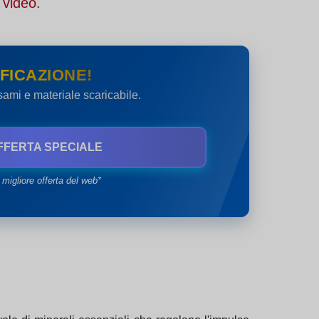
 video.
FICAZIONE!
esami e materiale scaricabile.
FFERTA SPECIALE
 migliore offerta del web*