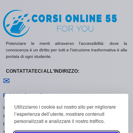
Potenziare le menti attraverso l'accessibilità: dove la
conoscenza è un diritto per tutti e l'istruzione trasformativa è alla
portata di ogni studente.
CONTATTATECI ALL'INDIRIZZO:
Contattaci
✉
Politiche Generali
Utilizziamo i cookie sul nostro sito per migliorare
Informativa sulla Privacy
l’esperienza dell’utente, mostrare contenuti
Informativa sui Cookie
personalizzati e analizzare il nostro traffico.
Politica di Rimborso
Termini e Condizioni