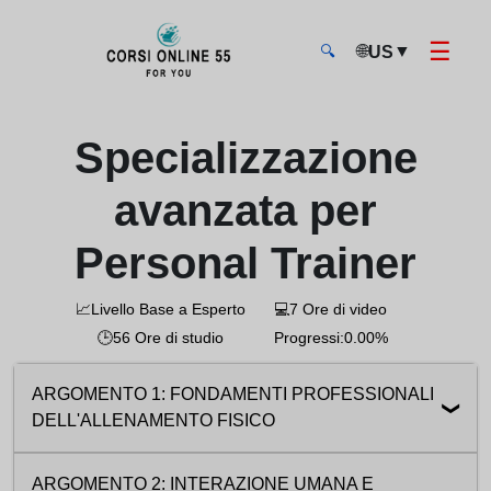
☰
🌐
▼
US
🔍
CorsiOnline55 - Pagina di inizio
Specializzazione
avanzata per
Personal Trainer
📈
Livello Base a Esperto
💻
7 Ore di video
🕒
56 Ore di studio
Progressi:
0.00%
ARGOMENTO 1: FONDAMENTI PROFESSIONALI
DELL'ALLENAMENTO FISICO
1.1 Il mercato attuale e il ruolo dello specialista del fitn
04:54
ARGOMENTO 2: INTERAZIONE UMANA E