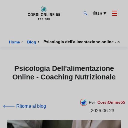
☰
🌐
▼
US
🔍
CorsiOnline55 - Pagina di inizio
›
›
Psicologia dell'alimentazione online - coac
Home
Blog
Psicologia Dell'alimentazione
Online - Coaching Nutrizionale
Per
CorsiOnline55
🡐 Ritorna al blog
2026-06-23