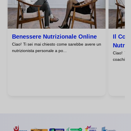
Benessere Nutrizionale Online
Il Cor
Ciao! Ti sei mai chiesto come sarebbe avere un
Nutriz
nutrizionista personale a po...
Ciao! Ti 
Scaric
coaching n