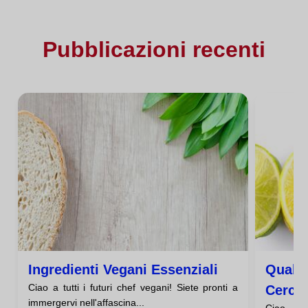
Pubblicazioni recenti
Ingredienti Vegani Essenziali
Quale 
Ciao a tutti i futuri chef vegani! Siete pronti a
Cercar
immergervi nell'affascina...
Ciao a t