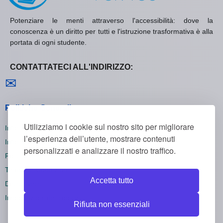
Potenziare le menti attraverso l'accessibilità: dove la
conoscenza è un diritto per tutti e l'istruzione trasformativa è alla
portata di ogni studente.
CONTATTATECI ALL'INDIRIZZO:
Contattaci
✉
Politiche Generali
Utilizziamo i cookie sul nostro sito per migliorare
Informativa sulla Privacy
l’esperienza dell’utente, mostrare contenuti
Informativa sui Cookie
personalizzati e analizzare il nostro traffico.
Politica di Rimborso
Termini e Condizioni
Accetta tutto
Disiscriversi
Impostazioni dei cookie
Rifiuta non essenziali