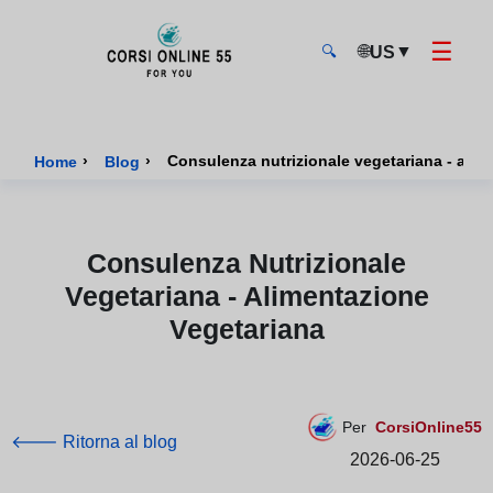
☰
🌐
▼
US
🔍
CorsiOnline55 - Pagina di inizio
›
›
Consulenza nutrizionale vegetariana - alim
Home
Blog
Consulenza Nutrizionale
Vegetariana - Alimentazione
Vegetariana
Per
CorsiOnline55
🡐 Ritorna al blog
2026-06-25