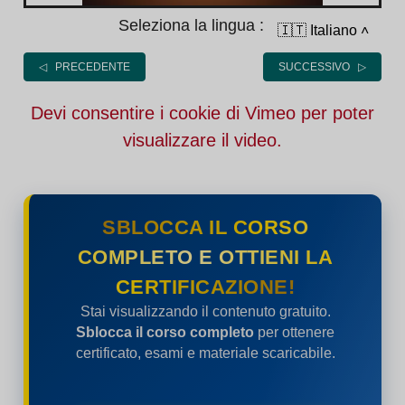
Seleziona la lingua :
🇮🇹 Italiano
˄
◁ PRECEDENTE
SUCCESSIVO ▷
Devi consentire i cookie di Vimeo per poter
visualizzare il video.
SBLOCCA IL CORSO
COMPLETO E OTTIENI LA
CERTIFICAZIONE!
Stai visualizzando il contenuto gratuito.
Sblocca il corso completo
per ottenere
certificato, esami e materiale scaricabile.