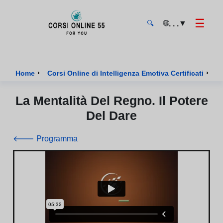
☰
🌐
▼
. . .
🔍
CorsiOnline55 - Pagina di inizio
›
›
Home
Corsi Online di Intelligenza Emotiva Certificati
Co
La Mentalità Del Regno. Il Potere
Del Dare
🡐 Programma