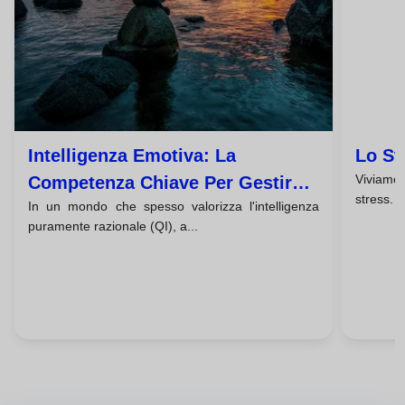
Intelligenza Emotiva: La
Lo St
Viviamo
Competenza Chiave Per Gestire
stress. 
In un mondo che spesso valorizza l'intelligenza
Lo Stress E I Conflitti
puramente razionale (QI), a...