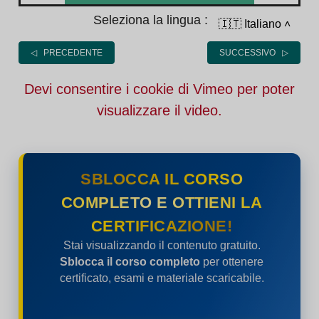
Seleziona la lingua :
🇮🇹 Italiano
˄
◁ PRECEDENTE
SUCCESSIVO ▷
Devi consentire i cookie di Vimeo per poter
visualizzare il video.
SBLOCCA IL CORSO
COMPLETO E OTTIENI LA
CERTIFICAZIONE!
Stai visualizzando il contenuto gratuito.
Sblocca il corso completo
per ottenere
certificato, esami e materiale scaricabile.