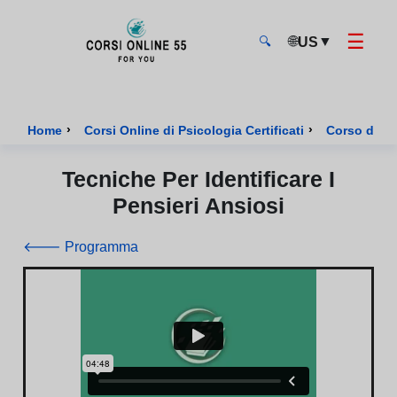
☰
🌐
▼
US
🔍
CorsiOnline55 - Pagina di inizio
›
›
Home
Corsi Online di Psicologia Certificati
Corso di Ps
Tecniche Per Identificare I
Pensieri Ansiosi
🡐 Programma