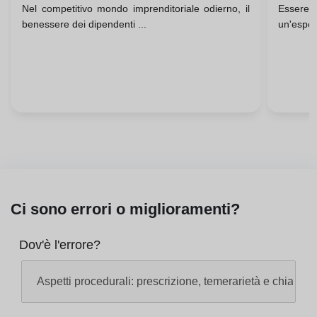
Nel competitivo mondo imprenditoriale odierno, il
Essere t
Azienda
Moles
benessere dei dipendenti ...
un'esper
Colle
Ci sono errori o miglioramenti?
Dov'è l'errore?