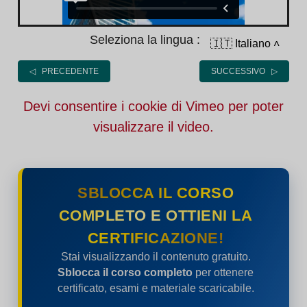
Seleziona la lingua :
🇮🇹 Italiano
˄
◁ PRECEDENTE
SUCCESSIVO ▷
Devi consentire i cookie di Vimeo per poter
visualizzare il video.
SBLOCCA IL CORSO
COMPLETO E OTTIENI LA
CERTIFICAZIONE!
Stai visualizzando il contenuto gratuito.
Sblocca il corso completo
per ottenere
certificato, esami e materiale scaricabile.