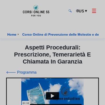
☰
🌐
▼
US
🔍
CorsiOnline55 - Pagina di inizio
›
Home
Corso Online di Prevenzione delle Molestie e della 
Aspetti Procedurali:
Prescrizione, Temerarietà E
Chiamata In Garanzia
🡐 Programma