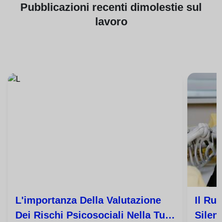
Pubblicazioni
recenti di
molestie sul
lavoro
L'importanza Della Valutazione
Il Ru
Dei Rischi Psicosociali Nella Tua
Silen