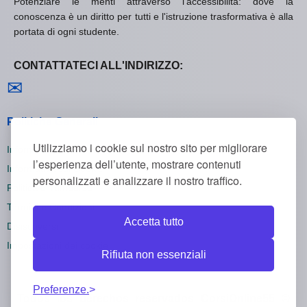
Potenziare le menti attraverso l'accessibilità: dove la
conoscenza è un diritto per tutti e l'istruzione trasformativa è alla
portata di ogni studente.
CONTATTATECI ALL'INDIRIZZO:
Contattaci
✉
Politiche Generali
Utilizziamo i cookie sul nostro sito per migliorare
Informativa sulla Privacy
l’esperienza dell’utente, mostrare contenuti
Informativa sui Cookie
personalizzati e analizzare il nostro traffico.
Politica di Rimborso
Termini e Condizioni
Accetta tutto
Disiscriversi
Impostazioni dei cookie
Rifiuta non essenziali
Preferenze.
Todos los derechos reservados CorsiOnline55 ©