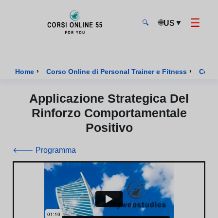
☰
🌐
▼
US
🔍
CorsiOnline55 - Pagina di inizio
›
›
Home
Corso Online di Personal Trainer e Fitness
Corso
Applicazione Strategica Del
Rinforzo Comportamentale
Positivo
🡐 Programma