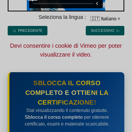
Seleziona la lingua :
🇮🇹 Italiano
˄
◁ PRECEDENTE
SUCCESSIVO ▷
Devi consentire i cookie di Vimeo per poter
visualizzare il video.
SBLOCCA IL CORSO
COMPLETO E OTTIENI LA
CERTIFICAZIONE!
Stai visualizzando il contenuto gratuito.
Sblocca il corso completo
per ottenere
certificato, esami e materiale scaricabile.