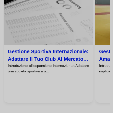
Gestione Sportiva Internazionale:
Gesti
Adattare Il Tuo Club Al Mercato
Amato
Introduzione all'espansione internazionaleAdattare
Introdu
Globale
Casi 
una società sportiva a u...
implica 