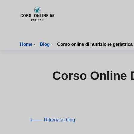
CorsiOnline55 - Pagina di inizio
Home
›
Blog
›
Corso online di nutrizione geriatrica 
Corso Online D
🡐 Ritorna al blog