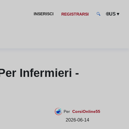
🌐
▼
INSERISCI
US
REGISTRARSI
🔍
er Infermieri -
Per
CorsiOnline55
2026-06-14