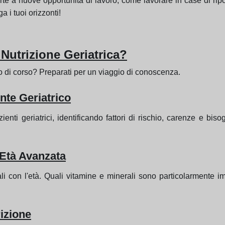
porte a nuove opportunità di lavoro, come lavorare in case di ri
 i tuoi orizzonti!
Nutrizione Geriatrica?
po di corso? Preparati per un viaggio di conoscenza.
nte Geriatrico
ienti geriatrici, identificando fattori di rischio, carenze e bi
l'Età Avanzata
i con l'età. Quali vitamine e minerali sono particolarmente im
izione