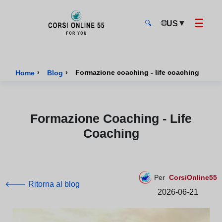
☰
🌐
▼
US
🔍
CorsiOnline55 - Pagina di inizio
›
›
Formazione coaching - life coaching
Home
Blog
Formazione Coaching - Life
Coaching
Per
CorsiOnline55
🡐 Ritorna al blog
2026-06-21