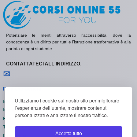
Potenziare le menti attraverso l'accessibilità: dove la
conoscenza è un diritto per tutti e l'istruzione trasformativa è alla
portata di ogni studente.
CONTATTATECI ALL'INDIRIZZO:
Contattaci
✉
Politiche Generali
Utilizziamo i cookie sul nostro sito per migliorare
Informativa sulla Privacy
l’esperienza dell’utente, mostrare contenuti
Informativa sui Cookie
personalizzati e analizzare il nostro traffico.
Politica di Rimborso
Termini e Condizioni
Accetta tutto
Disiscriversi