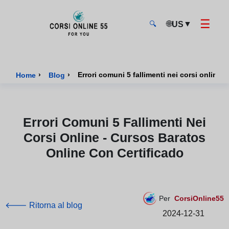
☰
🌐
▼
US
🔍
CorsiOnline55 - Pagina di inizio
›
›
Home
Blog
Errori Comuni 5 Fallimenti Nei
Corsi Online - Cursos Baratos
Online Con Certificado
Per
CorsiOnline55
🡐 Ritorna al blog
2024-12-31