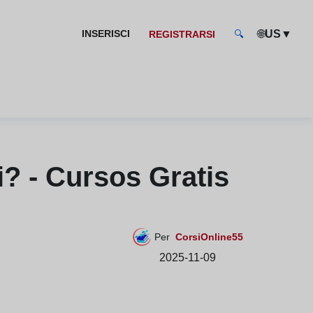
🌐
▼
INSERISCI
US
REGISTRARSI
🔍
? - Cursos Gratis
Per
CorsiOnline55
2025-11-09