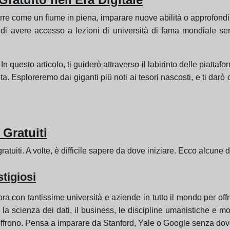
rre come un fiume in piena, imparare nuove abilità o approfond
ni di avere accesso a lezioni di università di fama mondiale
n questo articolo, ti guiderò attraverso il labirinto delle piatta
ita. Esploreremo dai giganti piü noti ai tesori nascosti, e ti dar
 Gratuiti
tuiti. A volte, è difficile sapere da dove iniziare. Ecco alcune de
tigiosi
ra con tantissime università e aziende in tutto il mondo per offrir
 la scienza dei dati, il business, le discipline umanistiche e mol
i offrono. Pensa a imparare da Stanford, Yale o Google senza dov