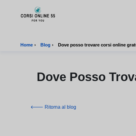
CorsiOnline55 - Pagina di inizio
Home
›
Blog
›
Dove Posso Trova
🡐 Ritorna al blog