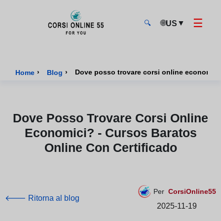
☰
🌐
▼
US
🔍
CorsiOnline55 - Pagina di inizio
›
›
Home
Blog
Dove Posso Trovare Corsi Online
Economici? - Cursos Baratos
Online Con Certificado
Per
CorsiOnline55
🡐 Ritorna al blog
2025-11-19