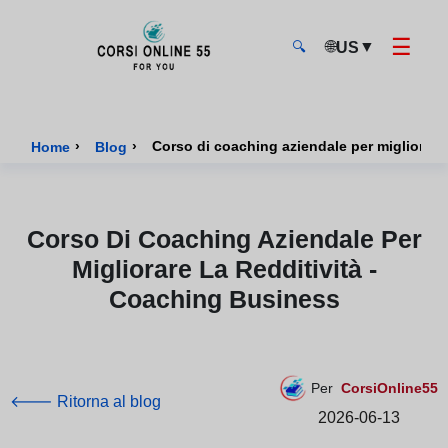
☰
🌐
▼
US
🔍
CorsiOnline55 - Pagina di inizio
›
›
Corso di coaching aziendale per migliorare 
Home
Blog
Corso Di Coaching Aziendale Per
Migliorare La Redditività -
Coaching Business
Per
CorsiOnline55
🡐 Ritorna al blog
2026-06-13