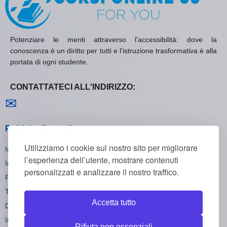
Potenziare le menti attraverso l'accessibilità: dove la
conoscenza è un diritto per tutti e l'istruzione trasformativa è alla
portata di ogni studente.
CONTATTATECI ALL'INDIRIZZO:
Contattaci
✉
Politiche Generali
Utilizziamo i cookie sul nostro sito per migliorare
Informativa sulla Privacy
l’esperienza dell’utente, mostrare contenuti
Informativa sui Cookie
personalizzati e analizzare il nostro traffico.
Politica di Rimborso
Termini e Condizioni
Accetta tutto
Disiscriversi
Impostazioni dei cookie
Rifiuta non essenziali