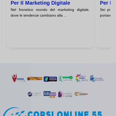
Per Il Marketing Digitale
Per La
Nel frenetico mondo del marketing digitale,
Sei pron
Alte P
dove le tendenze cambiano alla ...
portare il 